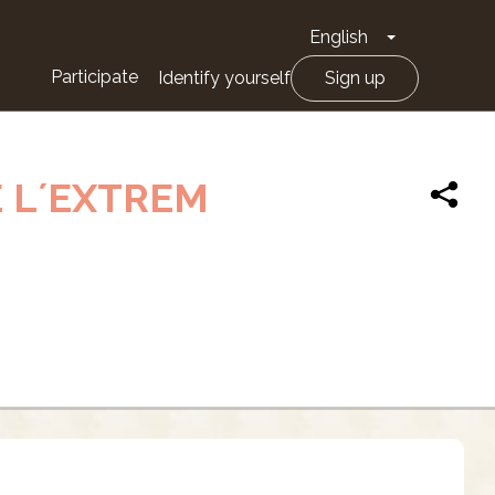
English
Toggle Drop
Participate
Identify yourself
Sign up
E L´EXTREM