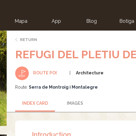
Mapa
App
Blog
Botiga
ion
RETURN
REFUGI DEL PLETIU D
Architecture
ROUTE POI
Route:
Serra de Montroig i Montalegre
INDEX CARD
IMAGES
Introduction