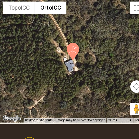
TopoICC
OrtoICC
Keyboard shortcuts
Image may be subject to copyright
Te
20 m
Footer