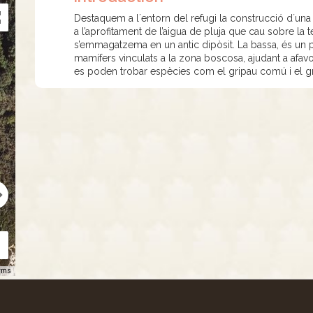
Destaquem a l´entorn del refugi la construcció d´una 
a l’aprofitament de l’aigua de pluja que cau sobre la t
s’emmagatzema en un antic dipòsit. La bassa, és un pu
mamífers vinculats a la zona boscosa, ajudant a afavori
es poden trobar espècies com el gripau comú i el g
rms