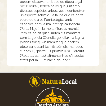
podem observar un bosc de ribera lligat
per l'Heura (Hedera helix) que junt amb
diverses espècies arbustives li confereixen
un aspecte selvàtic. La fauna que es deixa
veure de dia és l'ornitològica amb
espècies com la mallerenga carbonera
(Parus Major) i la merla (Turdus merula).
Però és de nit quan surten els mamífers
com la geneta (Genetta genetta) i la fagina
(Martes foina). Un mamífer que podem
observar durant les nits són els muricecs,
el comú (Pipistrellus pipistrellus) i l'orellut
(Plecotus auritus), alimentant-se d'insectes
atrets per la il·luminació del pont.