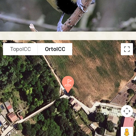
TopoICC
OrtoICC