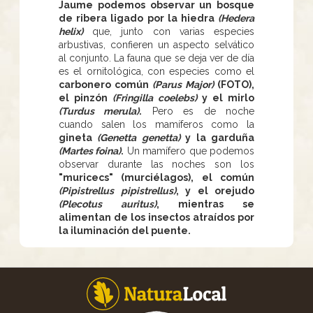
Jaume podemos observar un bosque
de ribera ligado por la hiedra
(Hedera
helix)
que, junto con varias especies
arbustivas, confieren un aspecto selvático
al conjunto. La fauna que se deja ver de día
es el ornitológica, con especies como el
carbonero común
(Parus Major)
(FOTO),
el pinzón
(Fringilla coelebs)
y el mirlo
(Turdus merula)
.
Pero es de noche
cuando salen los mamíferos como la
gineta
(Genetta genetta)
y la garduña
(Martes foina)
.
Un mamífero que podemos
observar durante las noches son los
"muricecs" (murciélagos), el común
(Pipistrellus pipistrellus)
, y el orejudo
(Plecotus auritus)
, mientras se
alimentan de los insectos atraídos por
la iluminación del puente.