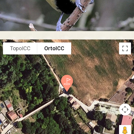
TopoICC
OrtoICC