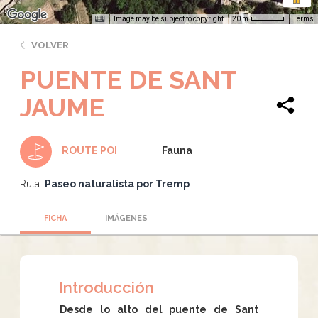
Image may be subject to copyright
Terms
20 m
VOLVER
PUENTE DE SANT
JAUME
Fauna
ROUTE POI
Ruta:
Paseo naturalista por Tremp
FICHA
IMÁGENES
Introducción
Desde lo alto del puente de Sant