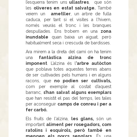
l’esquerra tenim uns
ullastres
, que són
les
oliveres en estat salvatge.
També
veiem un
ametller
, un arbre de fulla
caduca, per tant si el visites a l'hivern,
només veuràs el tronc i les branques
despullades. Ens trobem en una
zona
inundable
quan baixa un aiguat, però
habitualment seca i crescuda de bardisses.
Ara mirem a la dreta del camí on ha tenim
una
fantàstica alzina de tronc
imponent
. L’alzina és l
’arbre autòcton
que poblava totes aquestes terres abans
de ser cultivades pels humans i en alguns
racons, que
no podien ser cultivats,
com per exemple al costat d’aquest
barranc,
s’han salvat alguns exemplars
que han resistit el pas del temps, les tales
per aconseguir
camps de conreu i per a
fer carbó.
Els fruits de l'alzina,
les glans,
són un
important
aliment per rosegadors, com
ratolins i esquirols, però també en
mengen els porcs senglars.
És una