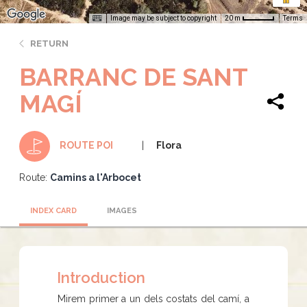
Image may be subject to copyright
Terms
20 m
RETURN
BARRANC DE SANT
MAGÍ
Flora
ROUTE POI
Route:
Camins a l'Arbocet
INDEX CARD
IMAGES
Introduction
Mirem primer a un dels costats del camí, a