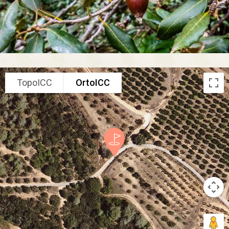
TopoICC
OrtoICC