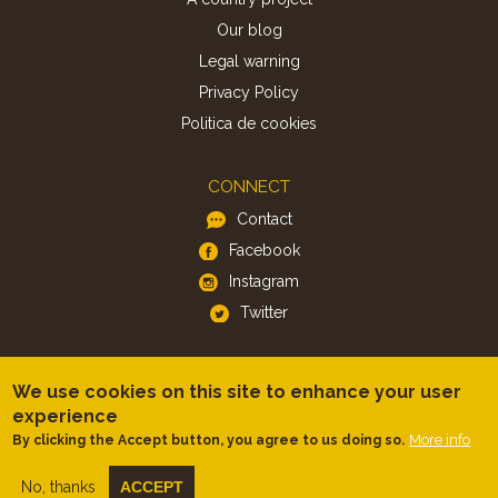
Our blog
Legal warning
Privacy Policy
Politica de cookies
CONNECT
Contact
Facebook
Instagram
Twitter
APP
We use cookies on this site to enhance your user
iOS
experience
Android
More info
By clicking the Accept button, you agree to us doing so.
No, thanks
ACCEPT