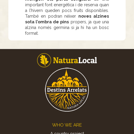
important font energètica i de reserva quan
a l’hivern queden pocs fruits disponibles.
També en podran néixer
noves alzines
sota l’ombra de pins
propers, ja que una
alzina només germina si ja hi ha un bosc
format.
Footer
WHO WE ARE
A country project