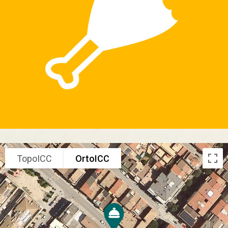
TopoICC
OrtoICC