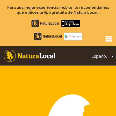
Pasar
al
Para una mejor experiencia mobile, te recomendamos
contenido
que utilices la App gratuita de Natura Local.:
principal
Apple
store
Google
Play
Español
T
Main
navigation