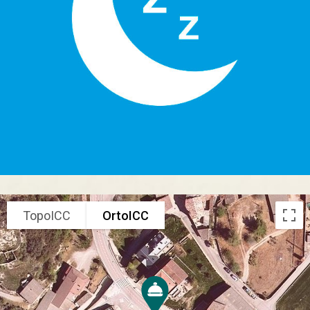
TopoICC
OrtoICC