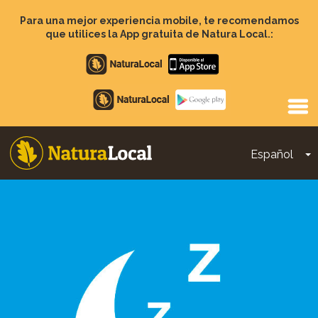
Pasar
al
Para una mejor experiencia mobile, te recomendamos
contenido
que utilices la App gratuita de Natura Local.:
principal
Apple
store
Google
Play
Español
T
Main
navigation