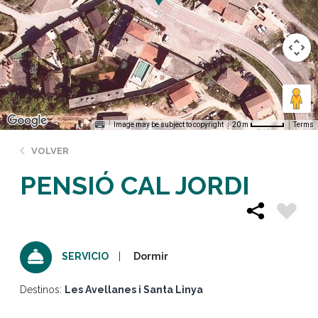
Image may be subject to copyright
Terms
20 m
VOLVER
PENSIÓ CAL JORDI
Dormir
SERVICIO
Destinos:
Les Avellanes i Santa Linya