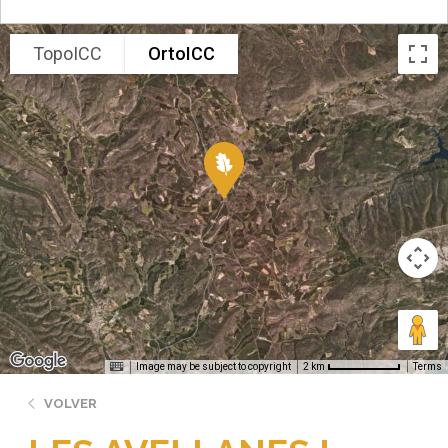
TopoICC
OrtoICC
Image may be subject to copyright
Terms
2 km
VOLVER