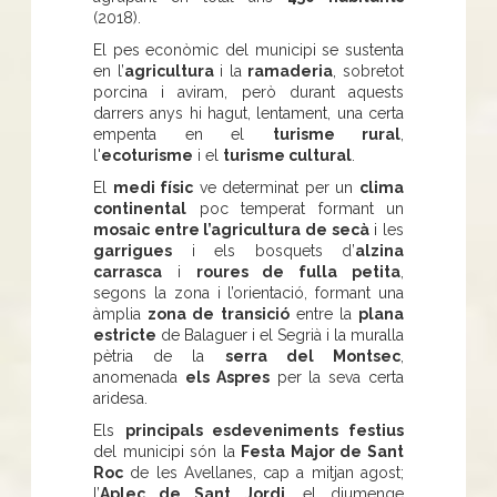
(2018).
El pes econòmic del municipi se sustenta
en l’
agricultura
i la
ramaderia
, sobretot
porcina i aviram, però durant aquests
darrers anys hi hagut, lentament, una certa
empenta en el
turisme rural
,
l'
ecoturisme
i el
turisme cultural
.
El
medi físic
ve determinat per un
clima
continental
poc temperat formant un
mosaic entre l’agricultura de secà
i les
garrigues
i els bosquets d’
alzina
carrasca
i
roures de fulla petita
,
segons la zona i l’orientació, formant una
àmplia
zona de transició
entre la
plana
estricte
de Balaguer i el Segrià i la muralla
pètria de la
serra del Montsec
,
anomenada
els Aspres
per la seva certa
aridesa.
Els
principals esdeveniments festius
del municipi són la
Festa Major de Sant
Roc
de les Avellanes, cap a mitjan agost;
l’
Aplec de Sant Jordi
, el diumenge