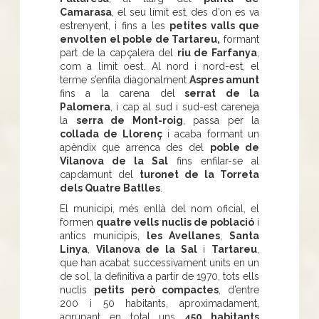
Camarasa
, el seu límit est, des d’on es va
estrenyent, i fins a les
petites valls que
envolten el poble de Tartareu,
formant
part de la capçalera del
riu de Farfanya
,
com a límit oest. Al nord i nord-est, el
terme s’enfila diagonalment
Aspres amunt
fins a la carena del
serrat de la
Palomera
, i cap al sud i sud-est careneja
la
serra de Mont-roig
, passa per la
collada de Llorenç
i acaba formant un
apèndix que arrenca des del
poble de
Vilanova de la Sal
fins enfilar-se al
capdamunt del
turonet de la Torreta
dels Quatre Batlles
.
El municipi, més enllà del nom oficial, el
formen
quatre vells nuclis de població
i
antics municipis,
les Avellanes
,
Santa
Linya
,
Vilanova de la Sal
i
Tartareu
,
que han acabat successivament units en un
de sol, la definitiva a partir de 1970, tots ells
nuclis
petits però compactes
, d’entre
200 i 50 habitants, aproximadament,
agrupant en total uns
450 habitants