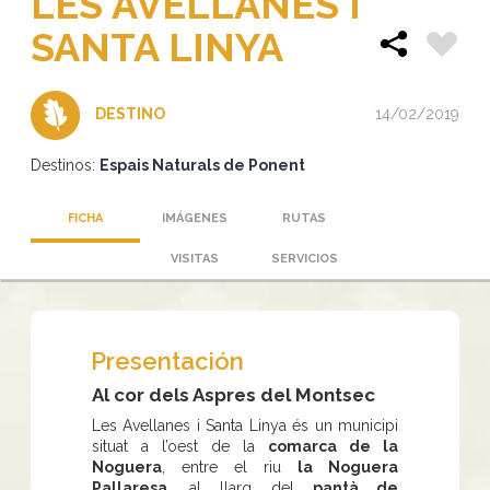
LES AVELLANES I
SANTA LINYA
14/02/2019
DESTINO
Destinos:
Espais Naturals de Ponent
FICHA
IMÁGENES
RUTAS
VISITAS
SERVICIOS
Presentación
Al cor dels Aspres del Montsec
Les Avellanes i Santa Linya és un municipi
situat a l’oest de la
comarca de la
Noguera
, entre el riu
la Noguera
Pallaresa
, al llarg del
pantà de