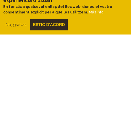
experiència d'usuari
la pena fer-li una visita!
En fer clic a qualsevol enllaç del lloc web, doneu el vostre
Más info
consentiment explícit per a que les utilitzem.
No et perdis...
No, gracias
ESTIC D'ACORD
Una
visita guiada
a les
antigues salines
de Vilanova de la Sa
l, un patrimoni molt
interessant de conèixer.
Què fer...?
Aneu a
donar una ullada
al
Centre de
Dinamització de Tartareu
, ja que dóna
una visió de conjunt per entendre millor
la
història
i
el paisatge
de la zona.
Quan anar-hi...?