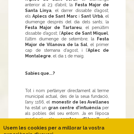
anterior al 23 d’abril; la
Festa Major de
Santa Linya
, el darrer dissabte d’agost;
els
Aplecs de Sant Marc
i
Sant Urbà
, el
diumenge després del dia dels sants; la
Festa Major de Tartareu
, el penúltim
dissabte d’agost; l’
Aplec de Sant Miquel
,
l’últim diumenge de setembre; la
Festa
Major de Vilanova de la Sal
, el primer
cap de stemana d'agost, i l’
Aplec de
Montalegre
, el dia 1 de maig.
Sabies que...?
Tot i nom pertànyer directament al terme
municipal actual, des de la seua fundació,
l’any 1166, el
monestir de les Avellanes
ha estat un
gran centre d’influència
per
als pobles del seu entorn. Ja en l’època
medieval els
comtes d’Urgell
el
prengueren com a
casa espiritual
i el
Usem les cookies per a millorar la vostra
convertiren en el seu
panteó dinàstic
. Val