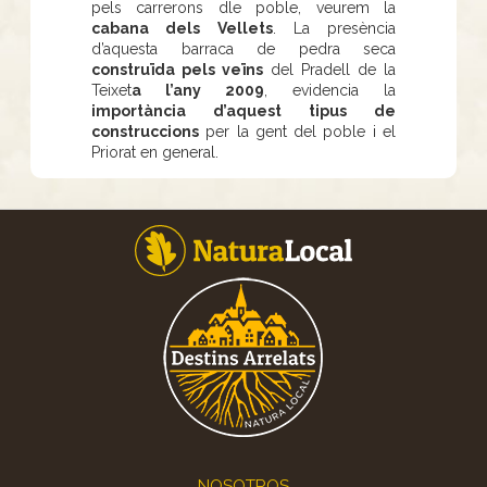
pels carrerons dle poble, veurem la
cabana dels Vellets
. La presència
d’aquesta barraca de pedra seca
construïda pels veïns
del Pradell de la
Teixet
a l’any 2009
, evidencia la
importància d’aquest tipus de
construccions
per la gent del poble i el
Priorat en general.
Footer
NOSOTROS