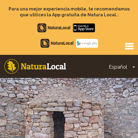
Pasar
al
Para una mejor experiencia mobile, te recomendamos
contenido
que utilices la App gratuita de Natura Local.:
principal
Apple
store
Google
Play
Español
T
Main
navigation