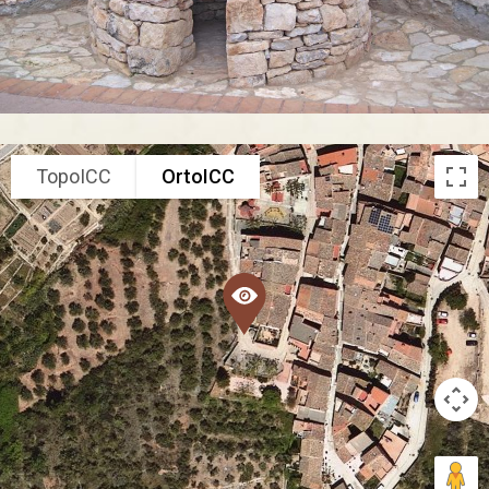
TopoICC
OrtoICC