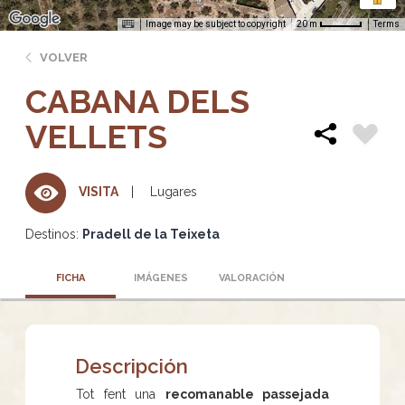
Image may be subject to copyright
Terms
20 m
VOLVER
CABANA DELS
VELLETS
Lugares
VISITA
Destinos:
Pradell de la Teixeta
FICHA
IMÁGENES
VALORACIÓN
Descripción
Tot fent una
recomanable passejada