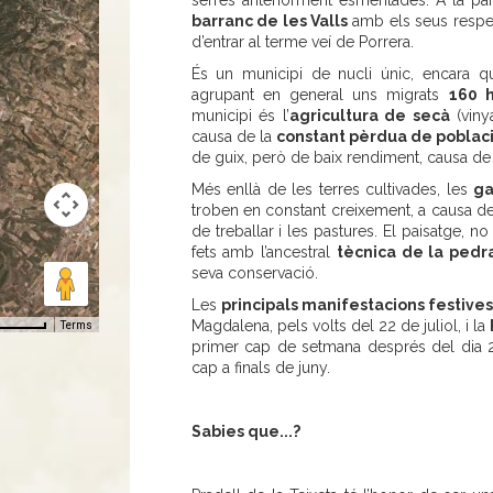
serres anteriorment esmentades. A la pa
barranc de les Valls
amb els seus respecti
d’entrar al terme veí de Porrera.
És un municipi de nucli únic, encara 
agrupant en general uns migrats
160 
municipi és l’
agricultura de secà
(vinya
causa de la
constant pèrdua de poblac
de guix, però de baix rendiment, causa de 
Més enllà de les terres cultivades, les
ga
troben en constant creixement, a causa de
de treballar i les pastures. El paisatge, 
fets amb l’ancestral
tècnica de la pedr
seva conservació.
Les
principals manifestacions festive
Magdalena, pels volts del 22 de juliol, i la
Terms
primer cap de setmana després del dia 
cap a finals de juny.
Sabies que...?