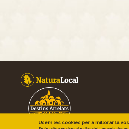
Footer
Usem les cookies per a millorar la vos
En fer clic a qualsevol enllaç del lloc web, doneu