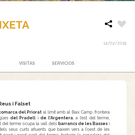
IXETA
14/02/2019
VISITAS
SERVICIOS
Reus i Falset
comarca del Priorat
al límit amb al Baix Camp, frontera
gües
del Pradell
i
de l’Argentera
, a l’est del terme,
t del terme ocupa la vall dels
barrancs de les Basses
i
dels seus curts afluents que baixen vers a l’oest de les