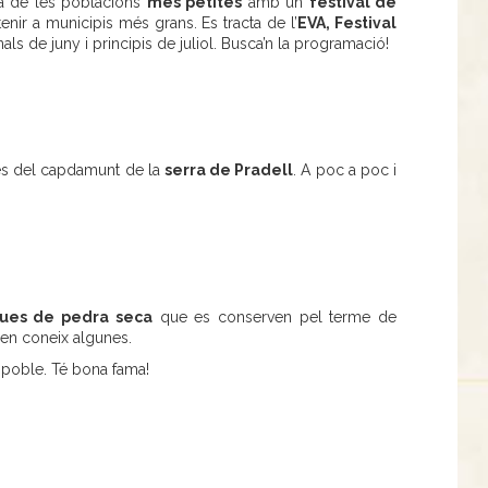
una de les poblacions
més petites
amb un
festival de
enir a municipis més grans. Es tracta de l’
EVA, Festival
nals de juny i principis de juliol. Busca’n la programació!
des del capdamunt de la
serra de Pradell
. A poc a poc i
ues de pedra seca
que es conserven pel terme de
 en coneix algunes.
poble. Té bona fama!