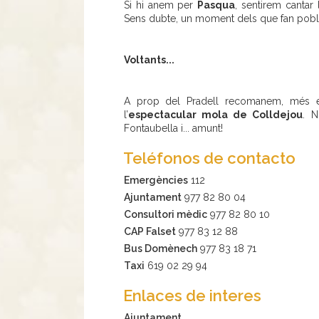
Si hi anem per
Pasqua
, sentirem cantar
Sens dubte, un moment dels que fan pobl
Voltants...
A prop del Pradell recomanem, més e
l’
espectacular mola de Colldejou
. N
Fontaubella i... amunt!
Teléfonos de contacto
Emergències
112
Ajuntament
977 82 80 04
Consultori mèdic
977 82 80 10
CAP Falset
977 83 12 88
Bus Domènech
977 83 18 71
Taxi
619 02 29 94
Enlaces de interes
Ajuntament