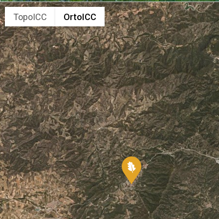
TopoICC
OrtoICC