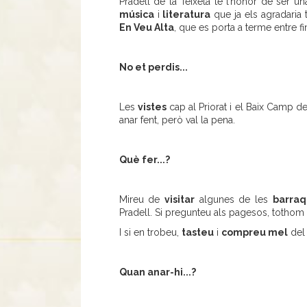
Pradell de la Teixeta té l’honor de ser 
música
i
literatura
que ja els agradaria t
En Veu Alta
, que es porta a terme entre fi
No et perdis...
Les
vistes
cap al Priorat i el Baix Camp 
anar fent, però val la pena.
Què fer...?
Mireu de
visitar
algunes de les
barraq
Pradell. Si pregunteu als pagesos, tothom
I si en trobeu,
tasteu
i
compreu mel
del 
Quan anar-hi...?