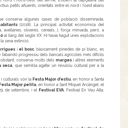
rt nord i nord-oest del terme, trobem la capçalera del
us petits afluents, orientats entre el nord i l’oest abans
que conserva algunes cases de població disseminada,
habitants
(2018). La principal activitat econòmica del
, avellanes, oliveres, cereals...), força minvada, però, a
ió
al llarg del segle XX. Hi havia hagut unes explotacions
la seva extinció.
rrigues
i
el bosc
, bàsicament pinedes de pi blanc, es
 l’abandó progressiu dels bancals agrícoles més difícils
no obstant, conserva molts dels
marges
i altres elements
a seca
, que sembla agafar un revulsiu cultural per a la
s
i culturals són la
Festa Major d’estiu
, en honor a Santa
Festa Major petita
, en honor a Sant Miquel Arcàngel, el
29 de setembre, i el
Festival EVA
, Festival En Veu Alta,