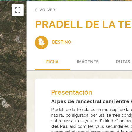
VOLVER
PRADELL DE LA TE
DESTINO
FICHA
IMÁGENES
RUTAS
Presentación
Al pas de l’ancestral camí entre 
Pradell de la Teixeta és un municipi de la
natural configurada per les
serres
conti
sobrepassant els 700 m d’altitud. Gran par
del Pas
, així com les valls secundàries 