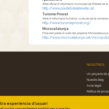
Web oficial d’informació municipal de Pradell de la 
http://www.pradelldelateixeta.cat
Turisme Priorat
Web d’informació turística i cultural de la comarca d
http://www.turismepriorat.org/
Microcatalunya
Fitxa del poble al web del projecte Microcatalunya.
http://www.microcatalunya.cat/micropobl
NOSOTROS
Un proyecto de 
Nuestro blog
Aviso legal
Política de priva
Politica de cooki
tra experiència d'usuari
 el vostre consentiment explícit per a que les