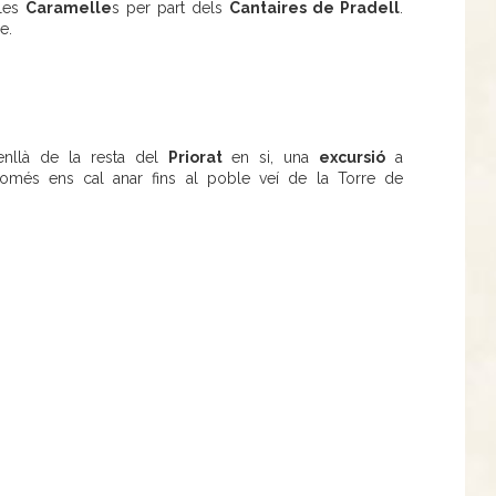
 les
Caramelle
s per part dels
Cantaires de Pradell
.
e.
nllà de la resta del
Priorat
en si, una
excursió
a
omés ens cal anar fins al poble veí de la Torre de