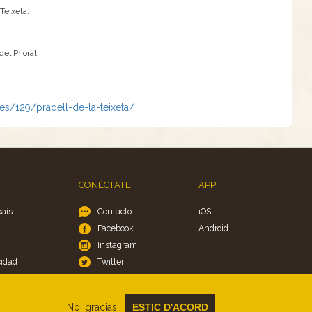
Teixeta.
el Priorat.
es/129/pradell-de-la-teixeta/
CONÉCTATE
APP
país
Contacto
iOS
Facebook
Android
Instagram
cidad
Twitter
es
No, gracias
ESTIC D'ACORD