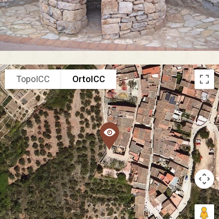
TopoICC
OrtoICC