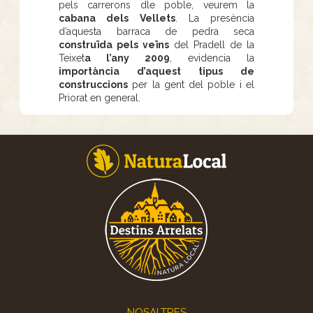
pels carrerons dle poble, veurem la
cabana dels Vellets
. La presència
d’aquesta barraca de pedra seca
construïda pels veïns
del Pradell de la
Teixet
a l’any 2009
, evidencia la
importància d’aquest tipus de
construccions
per la gent del poble i el
Priorat en general.
Footer
NOSALTRES