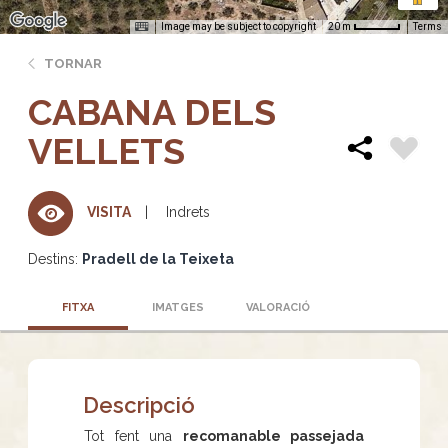
Image may be subject to copyright
Terms
20 m
TORNAR
CABANA DELS
VELLETS
Indrets
VISITA
Destins:
Pradell de la Teixeta
FITXA
IMATGES
VALORACIÓ
Descripció
Tot fent una
recomanable passejada