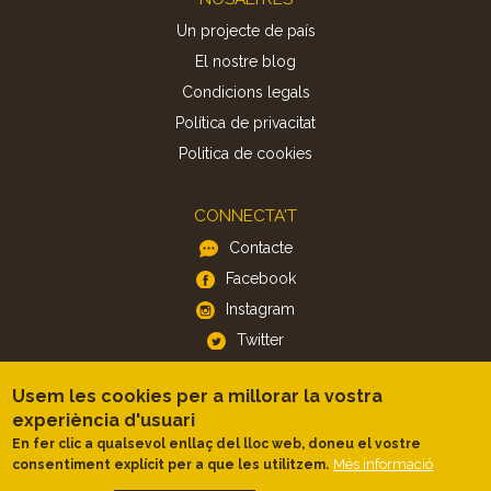
Un projecte de país
El nostre blog
Condicions legals
Política de privacitat
Politica de cookies
CONNECTA'T
Contacte
Facebook
Instagram
Twitter
Usem les cookies per a millorar la vostra
APP
experiència d'usuari
iOS
En fer clic a qualsevol enllaç del lloc web, doneu el vostre
Android
Més informació
consentiment explícit per a que les utilitzem.