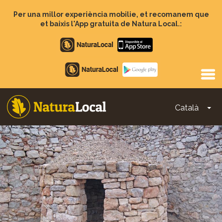
Vés
al
Per una millor experiència mobilie, et recomanem que
contingut
et baixis l'App gratuita de Natura Local.:
Apple
store
Google
Play
Català
To
Main
navigation