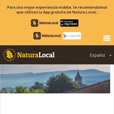
Pasar
al
Para una mejor experiencia mobile, te recomendamos
contenido
que utilices la App gratuita de Natura Local.:
principal
Apple
store
Google
Play
Español
T
Main
navigation