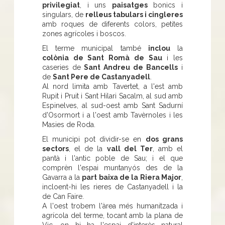
privilegiat
, i uns
paisatges
bonics i
singulars, de
relleus tabulars i cingleres
amb roques de diferents colors, petites
zones agrícoles i boscos.
El terme municipal també
inclou
la
colònia de Sant Romà de Sau
i les
caseries de
Sant Andreu de Bancells
i
de
Sant Pere de Castanyadell
.
Al nord limita amb Tavertet, a l'est amb
Rupit i Pruit i Sant Hilari Sacalm, al sud amb
Espinelves, al sud-oest amb Sant Sadurní
d'Osormort i a l'oest amb Tavèrnoles i les
Masies de Roda.
El municipi pot dividir-se en
dos grans
sectors
, el de la
vall del Ter
, amb el
pantà i l'antic poble de Sau; i el que
comprèn l'espai muntanyós des de la
Gavarra a la
part baixa de la
Riera Major
,
incloent-hi les rieres de Castanyadell i la
de Can Faire.
A l'oest trobem l'àrea més humanitzada i
agrícola del terme, tocant amb la plana de
Vic, on hi ha l'espai d'interès natural