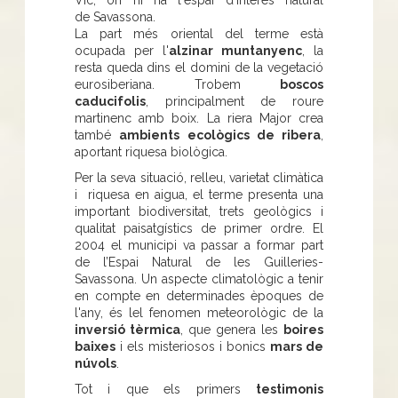
de Savassona.
La part més oriental del terme està
ocupada per l'
alzinar muntanyenc
, la
resta queda dins el domini de la vegetació
eurosiberiana. Trobem
boscos
caducifolis
, principalment de roure
martinenc amb boix. La riera Major crea
també
ambients ecològics de ribera
,
aportant riquesa biològica.
Per la seva situació, relleu, varietat climàtica
i riquesa en aigua, el terme presenta una
important biodiversitat, trets geològics i
qualitat paisatgístics de primer ordre. El
2004 el municipi va passar a formar part
de l’Espai Natural de les Guilleries-
Savassona. Un aspecte climatològic a tenir
en compte en determinades èpoques de
l'any, és lel fenomen meteorològic de la
inversió tèrmica
, que genera les
boires
baixes
i els misteriosos i bonics
mars de
núvols
.
Tot i que els primers
testimonis