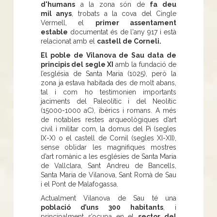
d'humans
a la zona són de
fa deu
mil anys
, trobats a la cova del Cingle
Vermell, el
primer assentament
estable
documentat és de l'any 917 i està
relacionat amb el
castell de Corneli.
El poble de Vilanova de Sau data de
principis del segle XI
amb la fundació de
l’església de Santa Maria (1025), però la
zona ja estava habitada des de molt abans,
tal i com ho testimonien importants
jaciments del Paleolític i del Neolític
(15000-1000 aC), ibèrics i romans. A més
de notables restes arqueològiques d’art
civil i militar com, la domus del Pi (segles
IX-X) o el castell de Cornil (segles XI-XII),
sense oblidar les magnifiques mostres
d’art romànic a les esglésies de Santa Maria
de Vallclara, Sant Andreu de Bancells,
Santa Maria de Vilanova, Sant Romà de Sau
i el Pont de Malafogassa.
Actualment Vilanova de Sau té una
població d’uns 300 habitants
, i
principalment s’ocupa en el
sector del