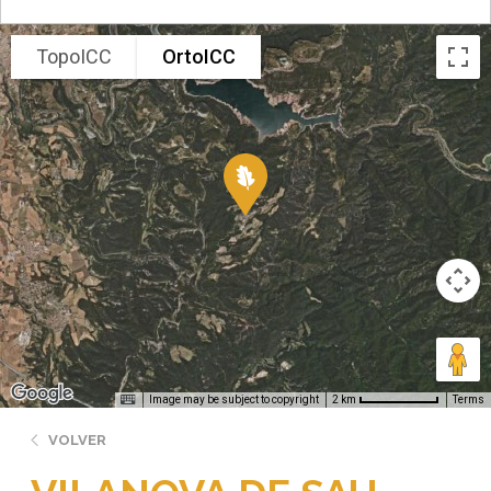
TopoICC
OrtoICC
Image may be subject to copyright
Terms
2 km
VOLVER