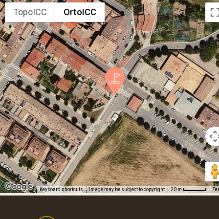
TopoICC
OrtoICC
Keyboard shortcuts
Image may be subject to copyright
Te
20 m
Footer