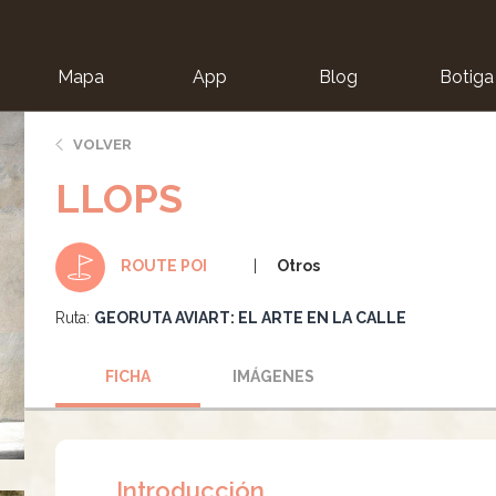
Mapa
App
Blog
Botiga
ion
VOLVER
LLOPS
Otros
ROUTE POI
Ruta:
GEORUTA AVIART: EL ARTE EN LA CALLE
FICHA
IMÁGENES
Introducción