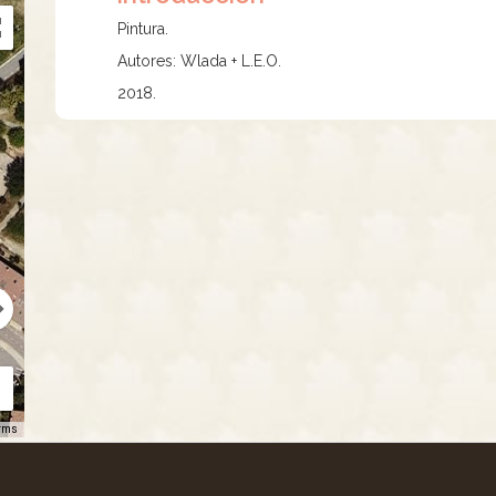
Pintura.
Autores: Wlada + L.E.O.
2018.
rms