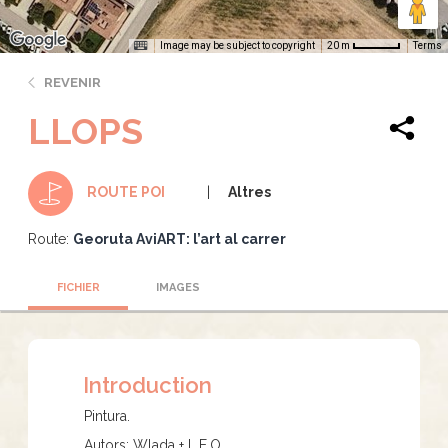
Image may be subject to copyright
Terms
20 m
REVENIR
LLOPS
Altres
ROUTE POI
Route:
Georuta AviART: l’art al carrer
FICHIER
IMAGES
Introduction
Pintura.
Autors: Wlada + L.E.O.