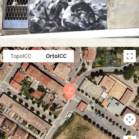
TopoICC
OrtoICC