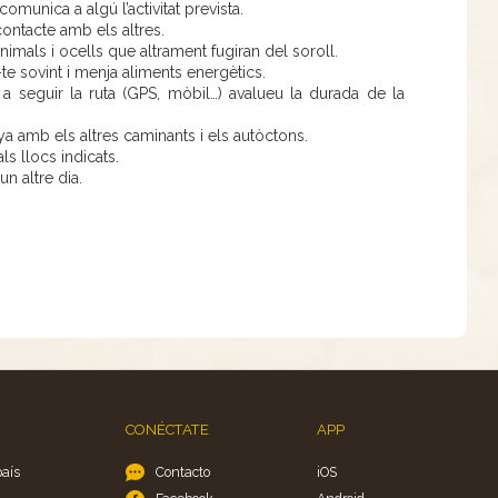
munica a algú l’activitat prevista.
ontacte amb els altres.
imals i ocells que altrament fugiran del soroll.
r-te sovint i menja aliments energètics.
r a seguir la ruta (GPS, mòbil…) avalueu la durada de la
a amb els altres caminants i els autòctons.
ls llocs indicats.
un altre dia.
CONÉCTATE
APP
país
Contacto
iOS