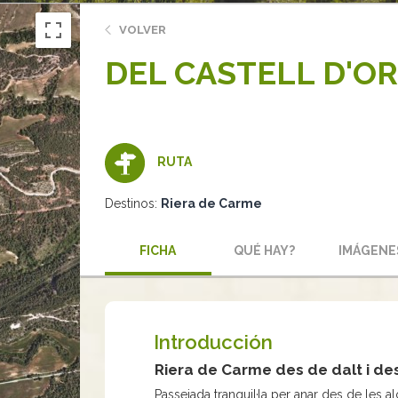
VOLVER
DEL CASTELL D'OR
RUTA
Destinos:
Riera de Carme
FICHA
QUÉ HAY?
IMÁGENE
Introducción
Riera de Carme des de dalt i de
Passejada tranquil·la per anar des de les a