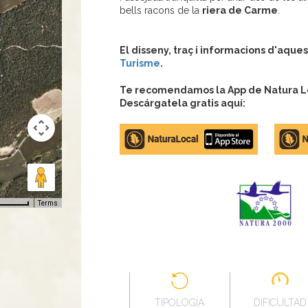
bells racons de la
riera de Carme
.
El disseny, traç i informacions d'aques
Turisme
.
Te recomendamos la App de Natura Loc
Descárgatela gratis aquí:
Apple
Google
store
Play
Terms
TIPOLOGÍA
DIFICULTAD