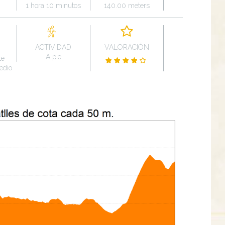
1 hora 10 minutos
140.00 meters
ACTIVIDAD
VALORACIÓN
A pie
te
edio