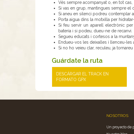
Vés sempre acompanyat o, en tot cas, co
Si vas en grup, mantingues sempre el c
Si aneu en silenci podreu contemplar an
Porta aigua dins la motxilla per hidrata
Si feu servir un aparell electrònic pe
bateria i si podeu, dueu-ne de recanvi.
Segueu educats i cortesos a la muntany
Endueu-vos les deixalles i llenceu-les a
Si no ho veieu clar, reculeu, ja tornareu 
Guárdate la ruta
DESCÁRGAR EL TRACK EN
FORMATO GPX
NOSOTROS
Un proyecto de 