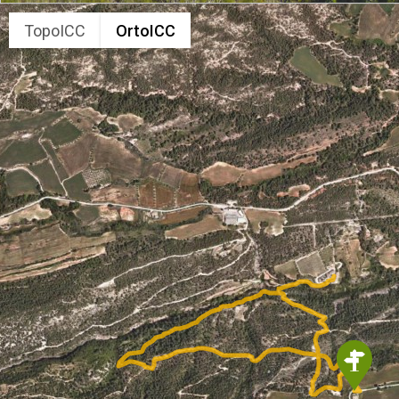
TopoICC
OrtoICC