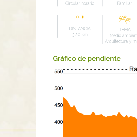
Circular horario
Familiar
DISTANCIA
TEMA
3.20 km
Medio ambien
Arquitectura y m
Gráfico de pendiente