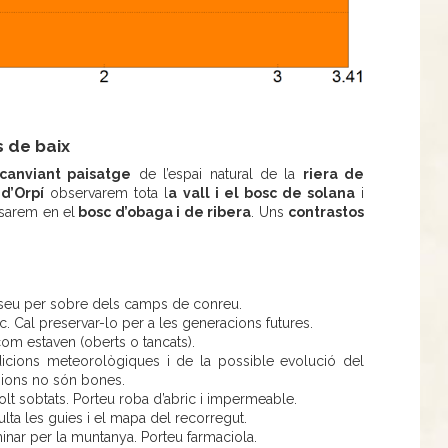
s de baix
canviant paisatge
de l’espai natural de la
riera de
 d’Orpí
observarem tota l
a vall i el bosc de solana
i
nsarem en el
bosc d’obaga i de ribera
. Uns
contrastos
sseu per sobre dels camps de conreu.
ic. Cal preservar-lo per a les generacions futures.
 com estaven (oberts o tancats).
ndicions meteorològiques i de la possible evolució del
visions no són bones.
t sobtats. Porteu roba d’abric i impermeable.
nsulta les guies i el mapa del recorregut.
aminar per la muntanya. Porteu farmaciola.