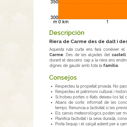
Descripción
Riera de Carme des de dalt i de
Aquesta ruta curta ens farà conèixer el
Carme
. Des de les alçades del
castell
durant el descens cap a la riera ens endi
dignes de gaudir amb tota la
família
.
Consejos
Respecteu la propietat privada. No pa
Respecteu el patrimoni cultural i històr
Si trobeu portes o filats deixeu-los tal
Abans de sortir, informa’t de les co
temps. Renuncia a l’activitat si les pre
Els canvis meteorològics poden ser mol
Planifica l’activitat i la seva durada, co
Porta l’equip i el calçat adient per a c