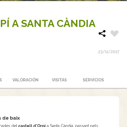
PÍ A SANTA CÀNDIA
23/11/2017
S
VALORACIÓN
VISITAS
SERVICIOS
s de baix
lçades del
castell d'Orpí
a Santa Càndia, passant pels