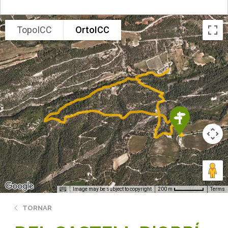
TopoICC
OrtoICC
Image may be subject to copyright
Terms
200 m
TORNAR