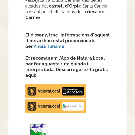
Passejada tranquil·la per anar des de les
alçades del
castell d'Orpí
a Santa Càndia,
passant pels bells racons de la
riera de
Carme
.
El disseny, traç i informacions d'aquest
itinerari han estat proporcionats
per
Anoia Turisme
.
Et recomanem l'App de Natura Local
per fer aquesta ruta guiada i
interpretada. Descarrega-te-la gratis
aquí:
Apple
store
Google
Play