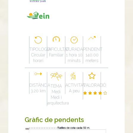
TIPOLOGÍA
DIFICULTAT
DURADA
PENDENT
Circular
Familiar
1 hora 10
140.00
horari
minuts
meters
DISTÀNCIA
ACTIVITAT
VALORACIÓ
TEMA
3.20 km
A peu
Medi
Medi i
arquitectura
Gràfic de pendents