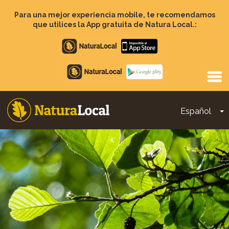
Pasar
al
Para una mejor experiencia mobile, te recomendamos
contenido
que utilices la App gratuita de Natura Local.:
principal
Apple
store
Google
Play
Español
T
Main
navigation