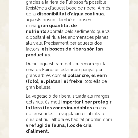
gràcies a la riera de Fuirosos fa possible
l’existència d'aquest bosc de ribera. A més
de la
disponibilitat d’aigua contínua
,
aquests boscos també disposen
d’una
gran quantitat de
nutrients
aportats pels sediments que va
dipositant el riu a les anomenades planes
al·luvials. Precisament per aquests dos
factors,
els boscos de ribera són tan
productius.
Durant aquest tram del seu recorregut la
riera de Fuirosos està acompanyat per
grans arbres com el
pollancre, el vern
(foto), el platan i el freixe
, tots ells de
gran bellesa.
La vegetació de ribera, situada als marges
dels rius, és molt
important per protegir
la llera i les zones inundables
en cas
de crescudes. La vegetació estabilitza el
curs del riu i alhora és hàbitat prioritari com
a
refugi de fauna, lloc de cria i
d'aliment.