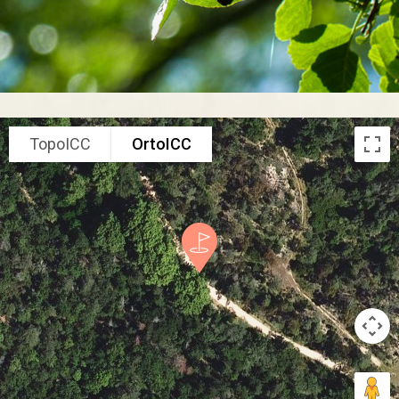
TopoICC
OrtoICC