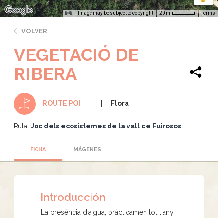
Image may be subject to copyright
Terms
20 m
VOLVER
VEGETACIÓ DE
RIBERA
Flora
ROUTE POI
Ruta:
Joc dels ecosistemes de la vall de Fuirosos
FICHA
IMÁGENES
Introducción
La presència d’aigua, pràcticamen tot l'any,