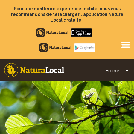
Aller
au
Pour une meilleure expérience mobile, nous vous
contenu
recommandons de télécharger l'application Natura
principal
Local gratuite.:
Apple
store
Google
Play
French
To
Main
navigation