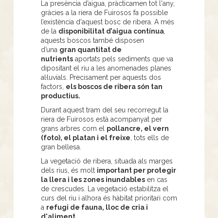
La presència d’aigua, pràcticamen tot l'any,
gràcies a la riera de Fuirosos fa possible
l’existència d'aquest bosc de ribera. A més
de la
disponibilitat d’aigua contínua
,
aquests boscos també disposen
d’una
gran quantitat de
nutrients
aportats pels sediments que va
dipositant el riu a les anomenades planes
al·luvials. Precisament per aquests dos
factors,
els boscos de ribera són tan
productius.
Durant aquest tram del seu recorregut la
riera de Fuirosos està acompanyat per
grans arbres com el
pollancre, el vern
(foto), el platan i el freixe
, tots ells de
gran bellesa.
La vegetació de ribera, situada als marges
dels rius, és molt
important per protegir
la llera i les zones inundables
en cas
de crescudes. La vegetació estabilitza el
curs del riu i alhora és hàbitat prioritari com
a
refugi de fauna, lloc de cria i
d'aliment.