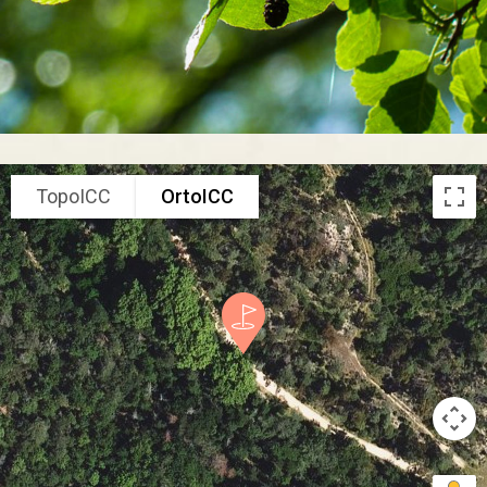
TopoICC
OrtoICC