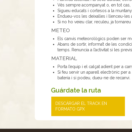
Vés sempre acompanyat o, en tot cas, co
Sigueu educats i cortesos a la muntanya
Endueu-vos les deixalles i llenceu-les a
Si no ho veieu clar, reculeu, ja tornareu 
METEO
Els canvis meteorològics poden ser mol
Abans de sortir, informa’t de les condi
temps. Renuncia a l’activitat si les pre
MATERIAL
Porta l’equip i el calçat adient per a c
Si feu servir un aparell electrònic per a
bateria i si podeu, dueu-ne de recanvi.
Guárdate la ruta
DESCÁRGAR EL TRACK EN
FORMATO GPX