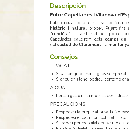
Descripción
Entre Capellades i Vilanova d'Es
Ruta circular que ens farà conèixer e
històric
i
natural
proper. Pujant fins 
frondós
fins a arribar al petit poblet 
Capellades gaudirem dels
camps de 
del
castell de Claramunt
i la
muntanya
Consejos
TRAÇAT
Si vas en grup, mantingues sempre el c
Si aneu en silenci podreu contemplar an
AIGUA
Porta aigua dins la motxilla per hidrata
PRECAUCIONS
Respecteu la propietat privada. No pa
Respecteu el patrimoni cultural i històr
Si trobeu portes o filats deixeu-los tal
Planifica l’activitat i la seva durada, co