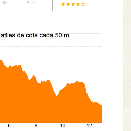
A pie
edio