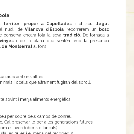
poia
l
territori proper a Capellades
i el seu
llegat
al nucli de
Vilanova d’Espoia
recorrerem un
bosc
que conserva encara tota la seva
tradició
. De tornada a
vinyes
i de la plana que s’entén amb la presència
 de Montserrat
al fons.
ontacte amb els altres.
imals i ocells que altrament fugiran del soroll.
r-te sovint i menja aliments energètics.
sseu per sobre dels camps de conreu.
ic. Cal preservar-lo per a les generacions futures.
 com estaven (oberts o tancats).
nsulta les guies i el mapa del recorregut.