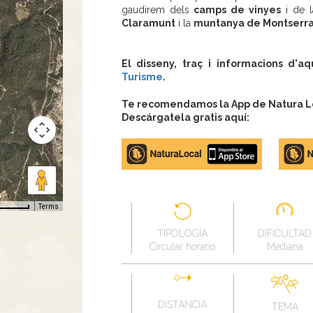
gaudirem dels
camps de vinyes
i de l
Claramunt
i la
muntanya de Montserra
El disseny, traç i informacions d'a
Turisme
.
Te recomendamos la App de Natura Loc
Descárgatela gratis aquí:
Apple
Google
store
Play
Terms
TIPOLOGÍA
DIFICULTAD
Circular horario
Mediana
DISTANCIA
TEMA