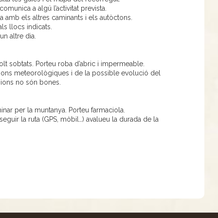
munica a algú l’activitat prevista.
 amb els altres caminants i els autòctons.
ls llocs indicats.
un altre dia.
t sobtats. Porteu roba d’abric i impermeable.
cions meteorològiques i de la possible evolució del
visions no són bones.
aminar per la muntanya. Porteu farmaciola.
 seguir la ruta (GPS, mòbil…) avalueu la durada de la