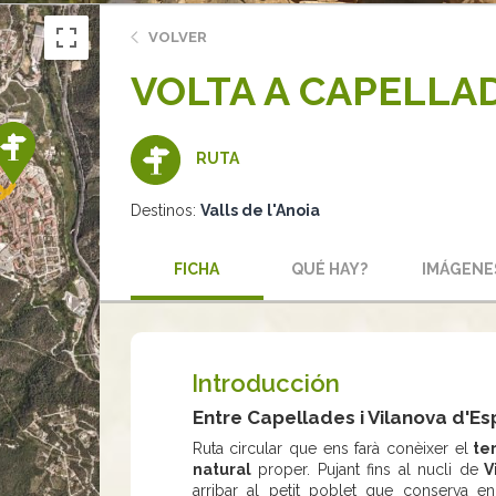
VOLVER
VOLTA A CAPELLA
RUTA
Destinos:
Valls de l'Anoia
FICHA
QUÉ HAY?
IMÁGENE
Introducción
Entre Capellades i Vilanova d'Es
Ruta circular que ens farà conèixer el
ter
natural
proper. Pujant fins al nucli de
Vi
arribar al petit poblet que conserva e