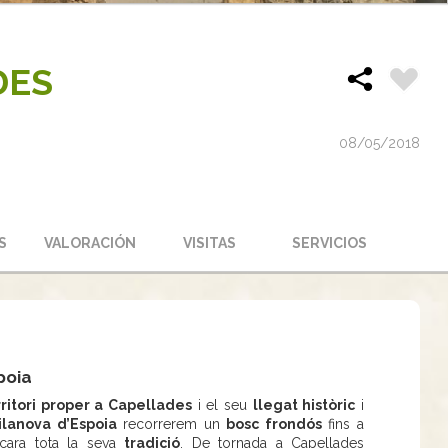
DES
08/05/2018
S
VALORACIÓN
VISITAS
SERVICIOS
poia
ritori proper a Capellades
i el seu
llegat històric
i
lanova d’Espoia
recorrerem un
bosc frondós
fins a
ncara tota la seva
tradició
. De tornada a Capellades