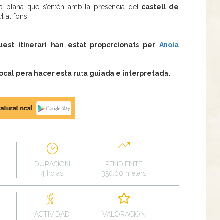
a plana que s’entén amb la presència del
castell de
t
al fons.
quest itinerari han estat proporcionats per
Anoia
al pera hacer esta ruta guiada e interpretada.
DURACIÓN
PENDIENTE
4 horas
350.00 meters
ACTIVIDAD
VALORACIÓN