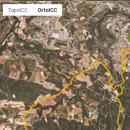
TopoICC
OrtoICC