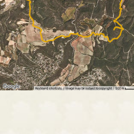
Keyboard shortcuts
Image may be subject to copyright
500 m