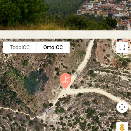
TopoICC
OrtoICC