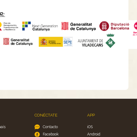
R:
CONÉCTATE
APP
país
Contacto
iOS
Facebook
Android