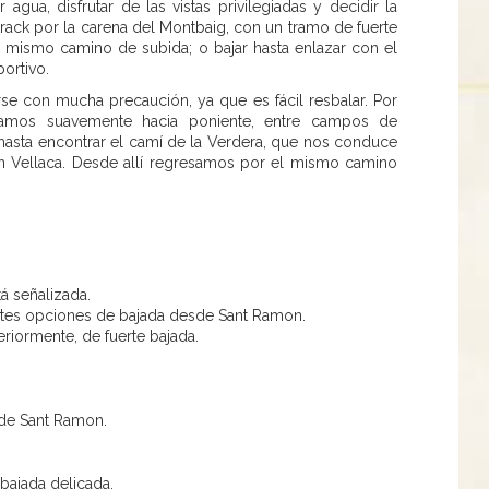
ua, disfrutar de las vistas privilegiadas y decidir la
track por la carena del Montbaig, con un tramo de fuerte
el mismo camino de subida; o bajar hasta enlazar con el
portivo.
rse con mucha precaución, ya que es fácil resbalar. Por
ramos suavemente hacia poniente, entre campos de
 hasta encontrar el camí de la Verdera, que nos conduce
’en Vellaca. Desde allí regresamos por el mismo camino
á señalizada.
entes opciones de bajada desde Sant Ramon.
eriormente, de fuerte bajada.
 de Sant Ramon.
 bajada delicada.