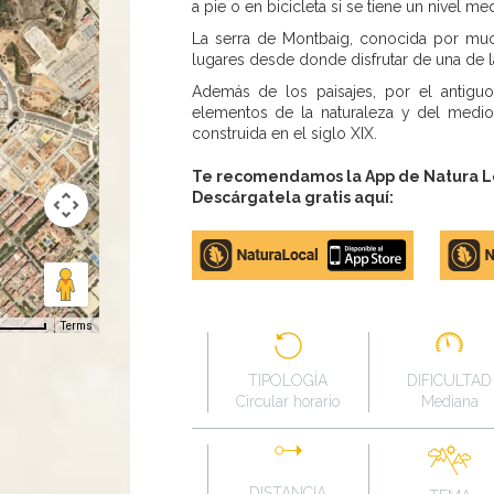
a pie o en bicicleta si se tiene un nivel med
La serra de Montbaig, conocida por m
lugares desde donde disfrutar de una de la
Además de los paisajes, por el antiguo
elementos de la naturaleza y del medio 
construida en el siglo XIX.
Te recomendamos la App de Natura Loc
Descárgatela gratis aquí:
Apple
Google
store
Play
Terms
TIPOLOGÍA
DIFICULTAD
Circular horario
Mediana
DISTANCIA