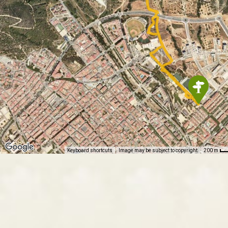
Keyboard shortcuts
Image may be subject to copyright
200 m