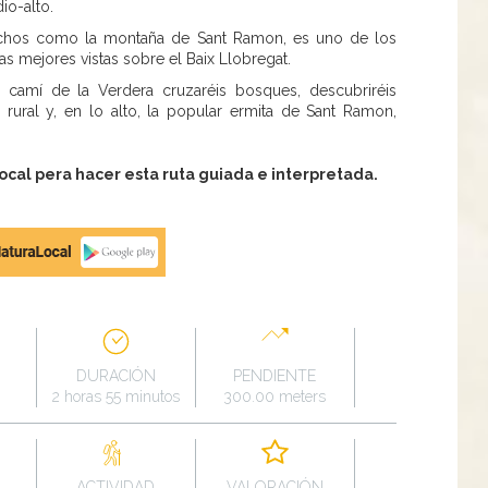
io-alto.
uchos como la montaña de Sant Ramon, es uno de los
s mejores vistas sobre el Baix Llobregat.
 camí de la Verdera cruzaréis bosques, descubriréis
rural y, en lo alto, la popular ermita de Sant Ramon,
al pera hacer esta ruta guiada e interpretada.
DURACIÓN
PENDIENTE
2 horas 55 minutos
300.00 meters
ACTIVIDAD
VALORACIÓN