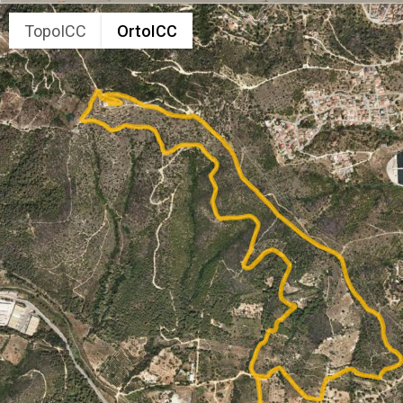
TopoICC
OrtoICC