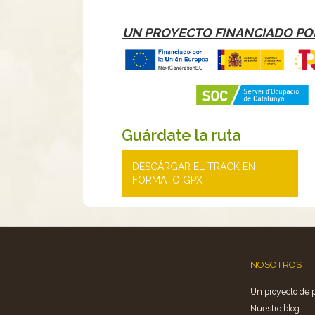
UN PROYECTO FINANCIADO PO
Guárdate la ruta
DESCÁRGAR EL TRACK EN
FORMATO GPX
NOSOTROS
Un proyecto de 
Nuestro blog