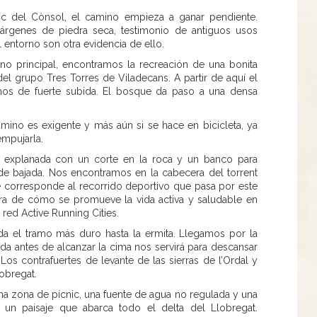
osc del Cònsol, el camino empieza a ganar pendiente.
genes de piedra seca, testimonio de antiguos usos
l entorno son otra evidencia de ello.
ino principal, encontramos la recreación de una bonita
 del grupo Tres Torres de Viladecans. A partir de aquí el
mos de fuerte subida. El bosque da paso a una densa
amino es exigente y más aún si se hace en bicicleta, ya
mpujarla.
 explanada con un corte en la roca y un banco para
de bajada. Nos encontramos en la cabecera del torrent
corresponde al recorrido deportivo que pasa por este
a de cómo se promueve la vida activa y saludable en
red Active Running Cities.
a el tramo más duro hasta la ermita. Llegamos por la
ada antes de alcanzar la cima nos servirá para descansar
. Los contrafuertes de levante de las sierras de l’Ordal y
lobregat.
a zona de pícnic, una fuente de agua no regulada y una
 un paisaje que abarca todo el delta del Llobregat.