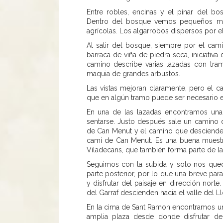
Entre robles, encinas y el pinar del b
Dentro del bosque vemos pequeños már
agrícolas. Los algarrobos dispersos por e
Al salir del bosque, siempre por el cam
barraca de viña de piedra seca, iniciativa
camino describe varias lazadas con tra
maquia de grandes arbustos.
Las vistas mejoran claramente, pero el c
que en algún tramo puede ser necesario e
En una de las lazadas encontramos una
sentarse. Justo después sale un camino 
de Can Menut y el camino que desciende 
camí de Can Menut. Es una buena muestr
Viladecans, que también forma parte de la 
Seguimos con la subida y solo nos qued
parte posterior, por lo que una breve par
y disfrutar del paisaje en dirección norte
del Garraf descienden hacia el valle del L
En la cima de Sant Ramon encontramos un
amplia plaza desde donde disfrutar de