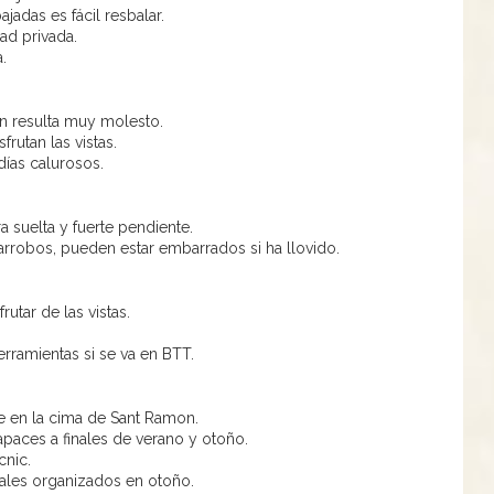
ajadas es fácil resbalar.
ad privada.
a.
on resulta muy molesto.
rutan las vistas.
días calurosos.
 suelta y fuerte pendiente.
garrobos, pueden estar embarrados si ha llovido.
utar de las vistas.
.
rramientas si se va en BTT.
je en la cima de Sant Ramon.
apaces a finales de verano y otoño.
cnic.
tales organizados en otoño.