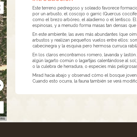
Este terreno pedregoso y soleado favorece formaci
por un arbusto, el coscojo o garric (Quercus coccife
como el brezo arbóreo, el aladierno o el lentisco. E
espinosas, y a menudo forma masas tan densas que 
En este ambiente, las aves más abundantes (que o
arbustos y realizan pequeños vuelos entre ellos: so
cabecinegra y la esquiva pero hermosa curruca rabi
En los claros encontramos romero, lavanda y lastón
algún lagarto común o lagartijas calentándose al sol
o la culebra de herradura, o especies más peligros
Mirad hacia abajo y observad cómo el bosque joven 
Cuando esto ocurra, la fauna también se verá modifi
rms