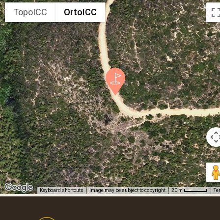
TopoICC
OrtoICC
Keyboard shortcuts
Image may be subject to copyright
Te
20 m
Footer