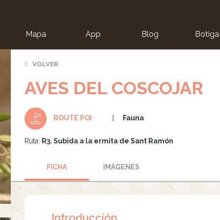
Mapa
App
Blog
Botiga
ion
VOLVER
AVES DEL COSCOJAR
Fauna
ROUTE POI
Ruta:
R3. Subida a la ermita de Sant Ramón
FICHA
IMÁGENES
Introducción