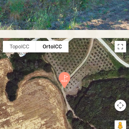
TopoICC
OrtoICC