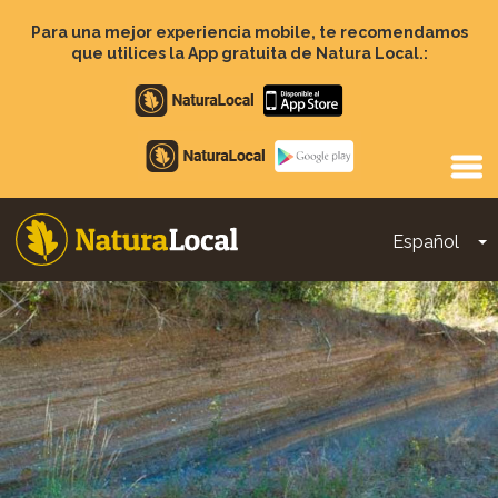
Pasar
al
Para una mejor experiencia mobile, te recomendamos
contenido
que utilices la App gratuita de Natura Local.:
principal
Apple
store
Google
Play
Español
T
Main
navigation