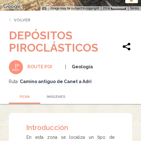
Image may be subject to copyright
Terms
20 m
VOLVER
DEPÓSITOS
PIROCLÁSTICOS
Geología
ROUTE POI
Ruta:
Camino antiguo de Canet a Adri
FICHA
IMÁGENES
Introducción
En esta zona se localiza un tipo de