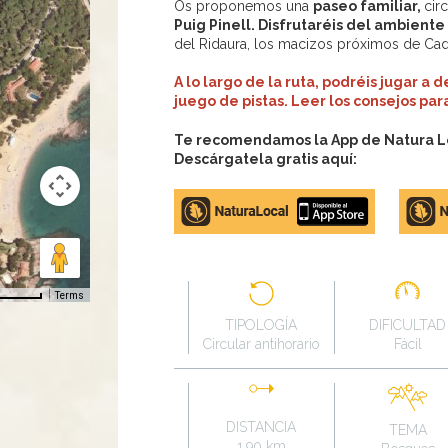
Os proponemos una
paseo familiar,
circ
Puig Pinell. Disfrutaréis del ambiente 
del Ridaura, los macizos próximos de Cadi
A lo largo de la ruta, podréis jugar a
juego de pistas. Leer los consejos pa
Te recomendamos la App de Natura Loc
Descárgatela gratis aquí:
Apple
Google
store
Play
Terms
TIPOLOGÍA
DIFICULTAD
Circular antihorario
Fácil
DISTANCIA
TEMA
1.90 km