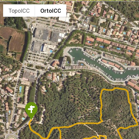
TopoICC
OrtoICC