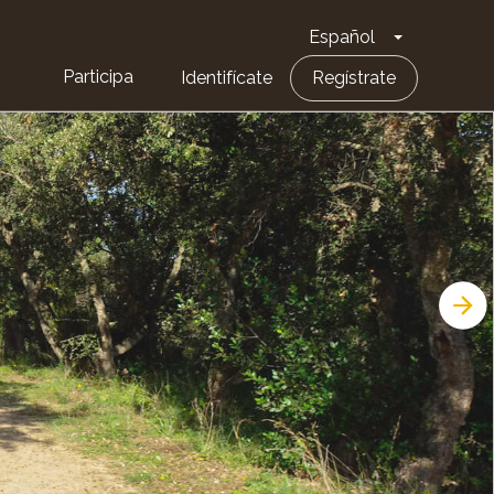
Español
Toggle Dro
Participa
Identifícate
Regístrate