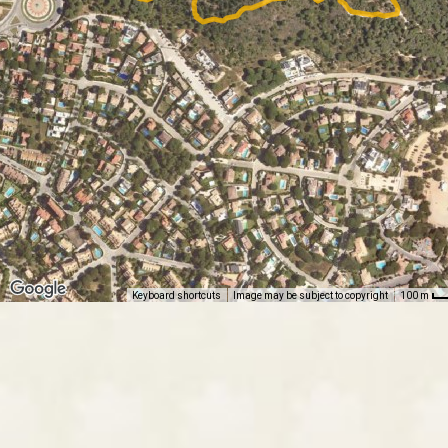
Keyboard shortcuts
Image may be subject to copyright
100 m