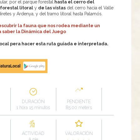
ular, por el parque forestal
hasta el cerro del
forestal litoral
y
de las vistas
del cerro hacia el Valle
retes y Ardenya, y del tramo litoral hasta Palamós.
 descubrir la fauna que nos rodea mediante un
ra saber la Dinámica del Juego
al pera hacer esta ruta guiada e interpretada.
DURACIÓN
PENDIENTE
1 hora 15 minutos
85.00 meters
ACTIVIDAD
VALORACIÓN
A pie