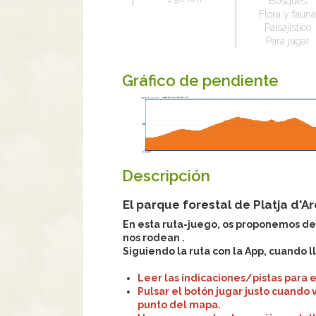
Bosques
Flora y faun
Paisajístico
Para jugar
Gráfico de pendiente
Descripción
El parque forestal de Platja d'Ar
En esta ruta-juego, os proponemos des
nos rodean .
Siguiendo la ruta con la App, cuando l
Leer las indicaciones/pistas para e
Pulsar el botón jugar justo cuando
punto del mapa.