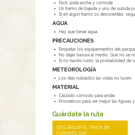
Fácil, pista ancha y cómoda
Un tramo de bajada y uno de subida po
Si en algún tramo os desorientáis, seguí
AGUA
Hay que llevar agua.
PRECAUCIONES
Respetar los equipamientos del parque
No dejar basura al medio. Que no se 
Si no hacéis ruido, la probabilidad de 
METEOROLOGÍA
Los días nublados las vistas no lucen.
MATERIAL
Calzado cómodo para andar.
Prismáticos para ver mejor las figuras y
Guárdate la ruta
DESCÁRGAR EL TRACK EN
FORMATO GPX