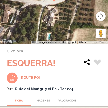
Image may be subject to copyright
Terms
20 m
VOLVER
ESQUERRA!
ROUTE POI
Ruta:
Ruta del Montgrí y el Baix Ter 2/4
FICHA
IMÁGENES
VALORACIÓN