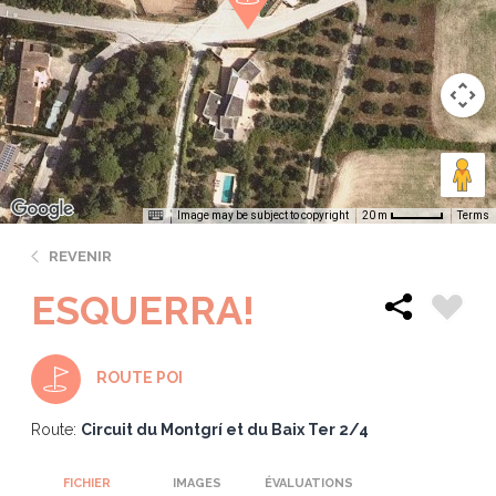
Image may be subject to copyright
Terms
20 m
REVENIR
ESQUERRA!
ROUTE POI
Route:
Circuit du Montgrí et du Baix Ter 2/4
FICHIER
IMAGES
ÉVALUATIONS