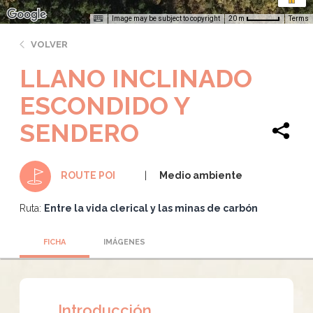
Image may be subject to copyright
Terms
20 m
VOLVER
LLANO INCLINADO
ESCONDIDO Y
SENDERO
Medio ambiente
ROUTE POI
Ruta:
Entre la vida clerical y las minas de carbón
FICHA
IMÁGENES
Introducción