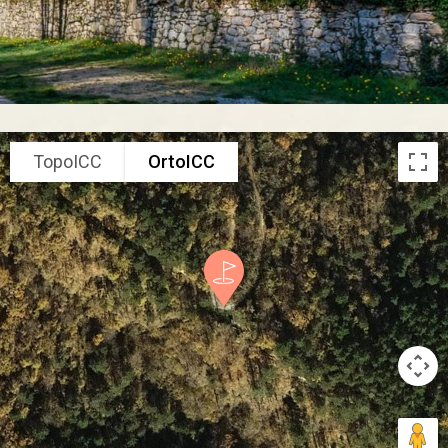
TopoICC
OrtoICC