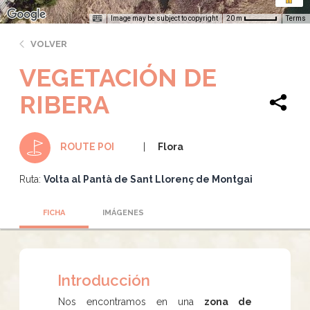
Image may be subject to copyright
Terms
20 m
VOLVER
VEGETACIÓN DE
RIBERA
Flora
ROUTE POI
Ruta:
Volta al Pantà de Sant Llorenç de Montgai
FICHA
IMÁGENES
Introducción
Nos encontramos en una
zona de