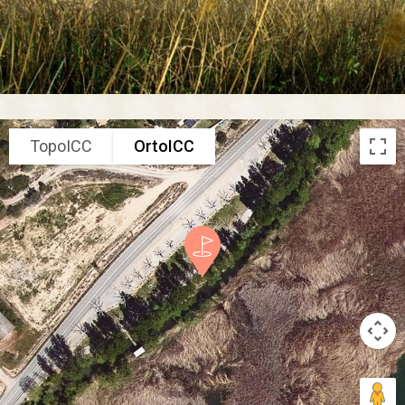
TopoICC
OrtoICC