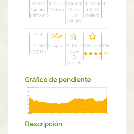
TIPOLOGÍA
DIFICULTAD
DURACIÓN
PENDIENTE
Circular
Mediana
2 horas
118.00
antihorario
49
meters
minutos
DISTANCIA
ACTIVIDAD
VALORACIÓN
TEMA
9.85 km
A pie
En
bicicleta
Gráfico de pendiente
Descripción