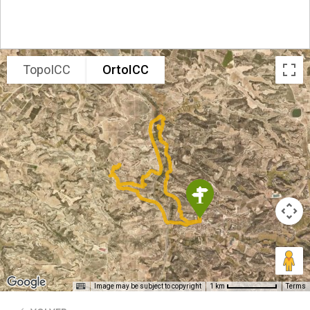
TopoICC
OrtoICC
Image may be subject to copyright
Terms
1 km