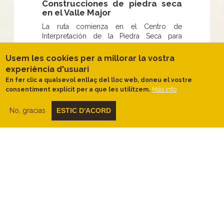
Construcciones de piedra seca
en el Valle Majo
r
La ruta comienza en el Centro de
Interpretación de la Piedra Seca para
dirigirnos al Valle Major, donde podremos
ver pequeños huertos a ambos lados del
Usem les cookies per a millorar la vostra
valle.
experiència d'usuari
Pronto encontraremos la cabaña de Toni
En fer clic a qualsevol enllaç del lloc web, doneu el vostre
del Jepó y el bonito pozo del Ferrer
Más info
consentiment explícit per a que les utilitzem.
Rabassa. Unos metros más adelante
podremos observar un conjunto de
No, gracias
ESTIC D'ACORD
árboles bien plantados y alineados, una
variedad de pistacho de la que se extrae el
polen.
Seguimos caminando y encontraremos
una antigua balsa y los restos de un
molino de harina, antes de pasar al otro
lado del Valle Major y dar media vuelta.
Llegado un momento, dejamos el valle
para dirigirnos hacia la zona de las
Auronetes, donde podremos visitar
diferentes aljibes, algunos de