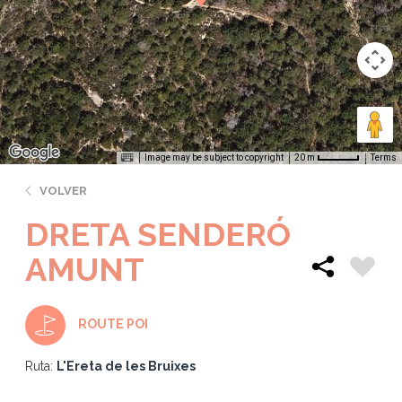
Image may be subject to copyright
Terms
20 m
VOLVER
DRETA SENDERÓ
AMUNT
ROUTE POI
Ruta:
L'Ereta de les Bruixes