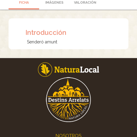
FICHA
IMÁGENES
VALORACIÓN
Introducción
Senderó amunt
Footer
NOSOTROS