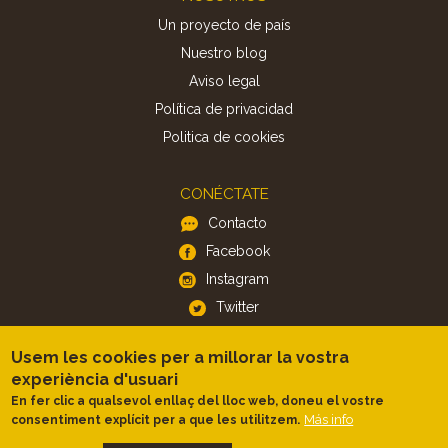
Un proyecto de país
Nuestro blog
Aviso legal
Política de privacidad
Politica de cookies
CONÉCTATE
Contacto
Facebook
Instagram
Twitter
Usem les cookies per a millorar la vostra
APP
experiència d'usuari
iOS
En fer clic a qualsevol enllaç del lloc web, doneu el vostre
Más info
consentiment explícit per a que les utilitzem.
Android