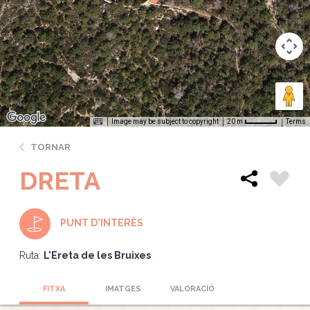
Image may be subject to copyright
Terms
20 m
TORNAR
DRETA
PUNT D'INTERÈS
Ruta:
L'Ereta de les Bruixes
FITXA
IMATGES
VALORACIÓ