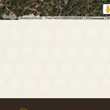
Keyboard shortcuts
Image may be subject to copyright
Te
20 m
Footer