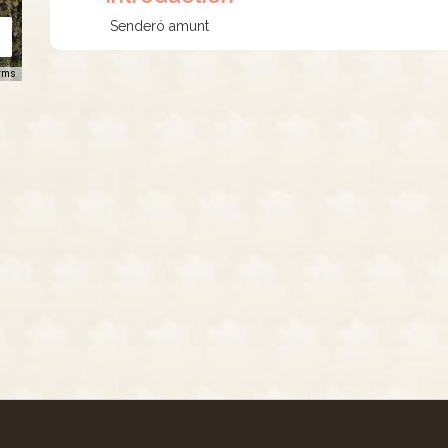
Senderó amunt
rms