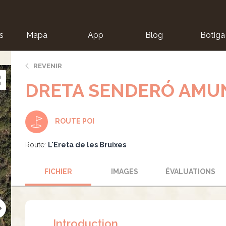
s
Mapa
App
Blog
Botiga
ion
REVENIR
DRETA SENDERÓ AMU
ROUTE POI
Route:
L'Ereta de les Bruixes
FICHIER
IMAGES
ÉVALUATIONS
Introduction