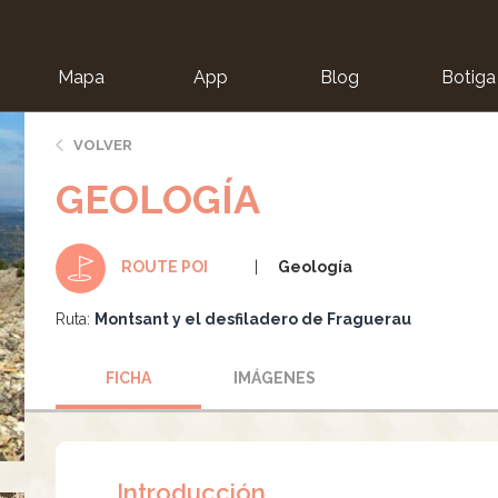
Mapa
App
Blog
Botiga
ion
VOLVER
GEOLOGÍA
Geología
ROUTE POI
Ruta:
Montsant y el desfiladero de Fraguerau
FICHA
IMÁGENES
Introducción