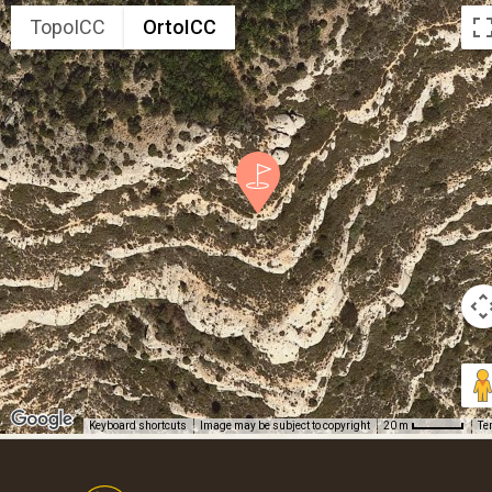
TopoICC
OrtoICC
Keyboard shortcuts
Image may be subject to copyright
Te
20 m
Footer