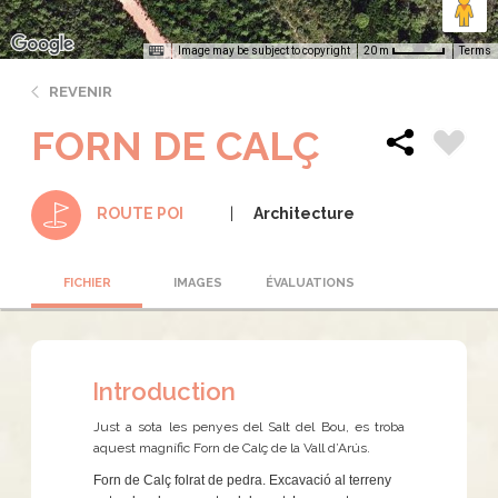
Image may be subject to copyright
Terms
20 m
REVENIR
FORN DE CALÇ
Architecture
ROUTE POI
FICHIER
IMAGES
ÉVALUATIONS
Introduction
Just a sota les penyes del Salt del Bou, es troba
aquest magnífic Forn de Calç de la Vall d’Arús.
Forn de Calç folrat de pedra. Excavació al terreny