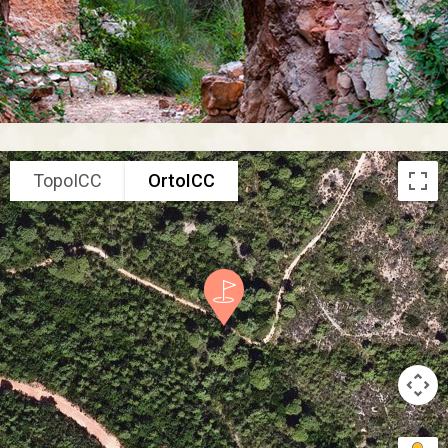
TopoICC
OrtoICC