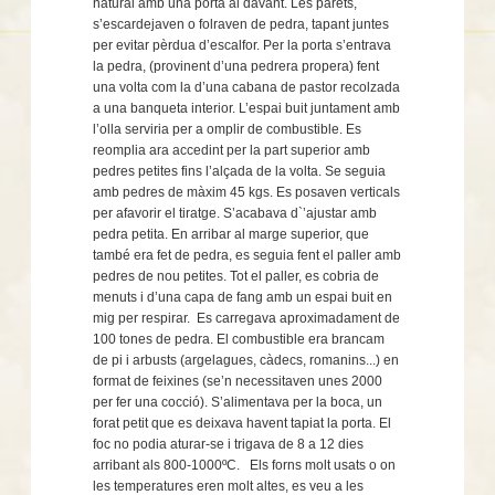
natural amb una porta al davant. Les parets,
s’escardejaven o folraven de pedra, tapant juntes
per evitar pèrdua d’escalfor. Per la porta s’entrava
la pedra, (provinent d’una pedrera propera) fent
una volta com la d’una cabana de pastor recolzada
a una banqueta interior. L’espai buit juntament amb
l’olla serviria per a omplir de combustible. Es
reomplia ara accedint per la part superior amb
pedres petites fins l’alçada de la volta. Se seguia
amb pedres de màxim 45 kgs. Es posaven verticals
per afavorir el tiratge. S’acabava d`’ajustar amb
pedra petita. En arribar al marge superior, que
també era fet de pedra, es seguia fent el paller amb
pedres de nou petites. Tot el paller, es cobria de
menuts i d’una capa de fang amb un espai buit en
mig per respirar.
Es carregava aproximadament de
100 tones de pedra. El combustible era brancam
de pi i arbusts (argelagues, càdecs, romanins...) en
format de feixines (se’n necessitaven unes 2000
per fer una cocció). S’alimentava per la boca, un
forat petit que es deixava havent tapiat la porta. El
foc no podia aturar-se i trigava de 8 a 12 dies
arribant als 800-1000ºC.
Els forns molt usats o on
les temperatures eren molt altes, es veu a les