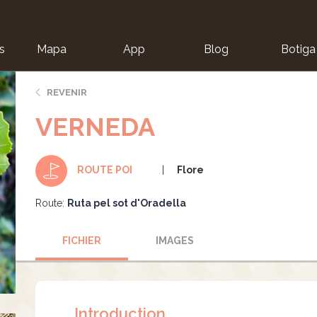
s
Mapa
App
Blog
Botiga
ion
REVENIR
VERNEDA
Flore
ROUTE POI
Route:
Ruta pel sot d'Oradella
FICHIER
IMAGES
Introduction