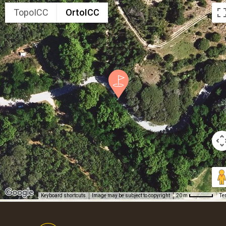
TopoICC
OrtoICC
Keyboard shortcuts
Image may be subject to copyright
Te
20 m
Footer