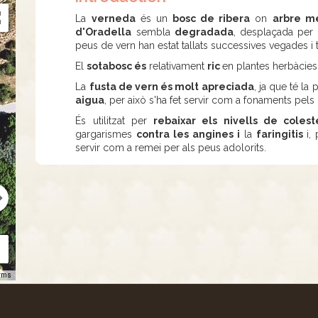
La
verneda
és un
bosc de ribera
on
arbre mé
d'Oradella
sembla
degradada
, desplaçada per
peus de vern han estat tallats successives vegades 
El
sotabosc és
relativament
ric
en plantes herbàcies 
La
fusta de vern és molt apreciada
, ja que té la 
aigua
, per això s'ha fet servir com a fonaments pel
És utilitzat per
rebaixar els nivells de colest
gargarismes
contra les angines i
la
faringitis
i, 
servir com a remei per als peus adolorits.
rms