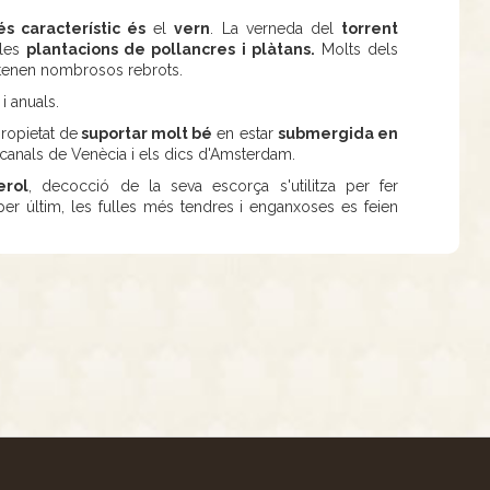
s característic és
el
vern
. La verneda del
torrent
 les
plantacions de pollancres i plàtans.
Molts dels
i tenen nombrosos rebrots.
i anuals.
propietat de
suportar molt bé
en estar
submergida en
s canals de Venècia i els dics d'Amsterdam.
erol
, decocció de la seva escorça s'utilitza per fer
per últim, les fulles més tendres i enganxoses es feien