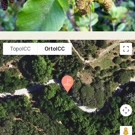
TopoICC
OrtoICC