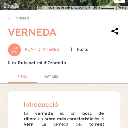
Image may be subject to copyright
Terms
20 m
TORNAR
VERNEDA
Flora
PUNT D'INTERÈS
Ruta:
Ruta pel sot d'Oradella
FITXA
IMATGES
Introducció
La
verneda
és un
bosc de
ribera
on
arbre més característic és
el
vern
. La verneda del
torrent