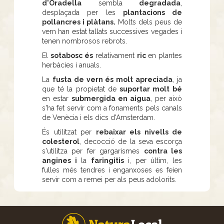
d'Oradella
sembla
degradada
,
desplaçada per les
plantacions de
pollancres i plàtans.
Molts dels peus de
vern han estat tallats successives vegades i
tenen nombrosos rebrots.
El
sotabosc és
relativament
ric
en plantes
herbàcies i anuals.
La
fusta de vern és molt apreciada
, ja
que té la propietat de
suportar molt bé
en estar
submergida en aigua
, per això
s'ha fet servir com a fonaments pels canals
de Venècia i els dics d'Amsterdam.
És utilitzat per
rebaixar els nivells de
colesterol
, decocció de la seva escorça
s'utilitza per fer gargarismes
contra les
angines i
la
faringitis
i, per últim, les
fulles més tendres i enganxoses es feien
servir com a remei per als peus adolorits.