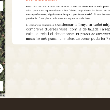
Fixeu-vos que les alzines que trobem al voltant
tenen dos o més peus 
tallat, provocant aquest efecte sobre l’alzina, la qual cosa facilitava un
seu aprofitament, sigui com a llenya o per fer-ne carbó.
Si ens fixem e
presència d’una plaça carbonera en aquest tros de bosc.
transformar la llenya en carbó mit
El carboneig consistia a
comprenia diverses fases, com la de tallada i arrepl
cuita, la treta i el desembosc.
El procés de carbonitz
, i un mateix carboner podia fer 7
mesos, les més grans
rms