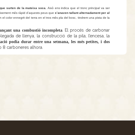
que surten de la mateixa soca.
Això ens indica que el tronc principal va ser
 creixement més ràpid d’aquests peus que
s’anaven tallant
alternadament per al
n el color ennegrit del terra en el tros més pla del bosc, tindrem una pista de la
. El procés de carbonar
jançant una combustió incompleta
egada de llenya, la construcció de la pila, l’encesa, la
ació podia durar entre una setmana, les més petites, i dos
 o 8 carboneres alhora.