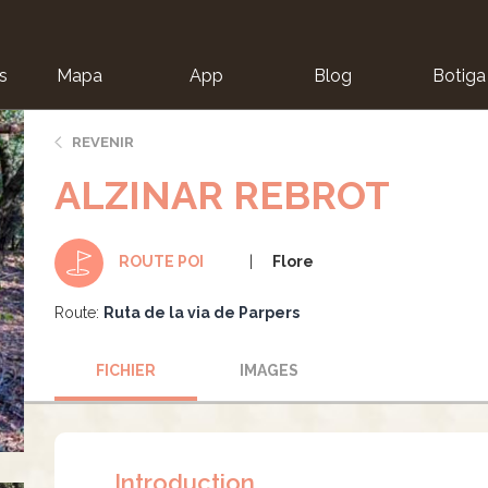
s
Mapa
App
Blog
Botiga
ion
REVENIR
ALZINAR REBROT
Flore
ROUTE POI
Route:
Ruta de la via de Parpers
FICHIER
IMAGES
Introduction