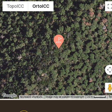
TopoICC
OrtoICC
Keyboard shortcuts
Image may be subject to copyright
Te
20 m
Footer