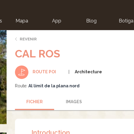
s
Mapa
App
Blog
Botiga
ion
REVENIR
CAL ROS
Architecture
ROUTE POI
Route:
Al límit de la plana nord
FICHIER
IMAGES
Introduction