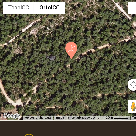
TopoICC
OrtoICC
Keyboard shortcuts
Image may be subject to copyright
Te
20 m
Footer