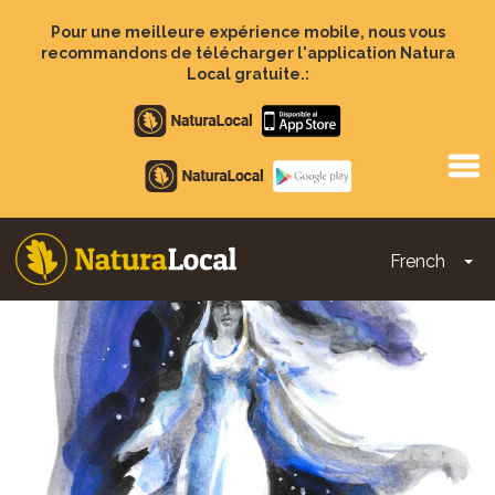
Aller
au
Pour une meilleure expérience mobile, nous vous
contenu
recommandons de télécharger l'application Natura
principal
Local gratuite.:
Apple
store
Google
Play
French
To
Main
navigation