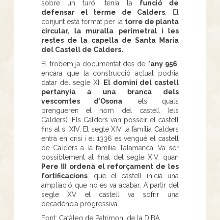
sobre un turó, tenia la
funció de
defensar el terme de Calders
. El
conjunt està format per la
torre de planta
circular, la muralla perimetral i les
restes de la capella de Santa Maria
del Castell de Calders.
El trobem ja documentat des de l’
any 956
,
encara que la construcció actual podria
datar del segle XI.
El domini del castell
pertanyia a una branca dels
vescomtes d’Osona
, els quals
prengueren el nom del castell (els
Calders). Els Calders van posseir el castell
fins al s. XIV. El segle XIV la família Calders
entrà en crisi i el 1336 es vengué el castell
de Calders a la família Talamanca. Va ser
possiblement al final del segle XIV, quan
Pere III ordenà el reforçament de les
fortificacions
, que el castell inicià una
ampliació que no es va acabar. A partir del
segle XV el castell va sofrir una
decadència progressiva.
Font: Catàleg de Patrimoni de la DIBA