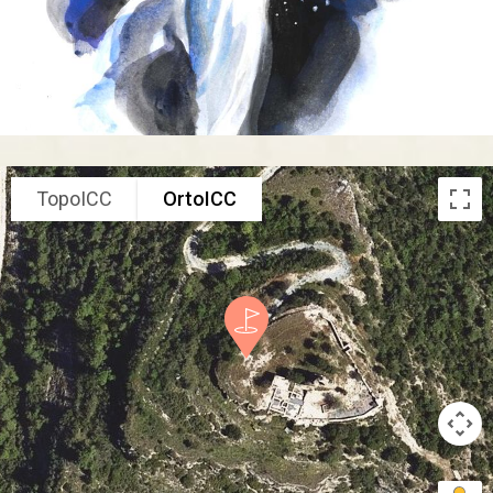
TopoICC
OrtoICC