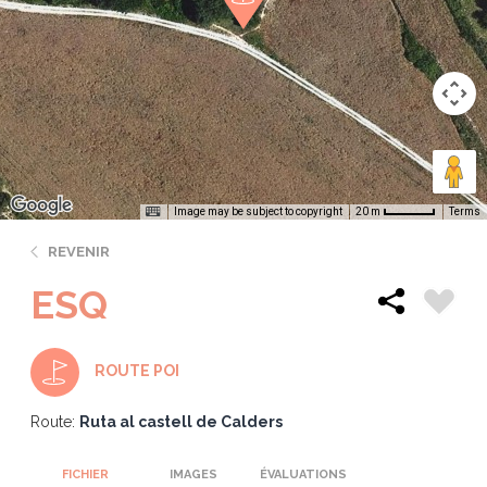
Image may be subject to copyright
Terms
20 m
REVENIR
ESQ
ROUTE POI
Route:
Ruta al castell de Calders
FICHIER
IMAGES
ÉVALUATIONS