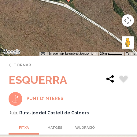
Image may be subject to copyright
Terms
20 m
TORNAR
ESQUERRA
PUNT D'INTERÈS
Ruta:
Ruta-joc del Castell de Calders
FITXA
IMATGES
VALORACIÓ