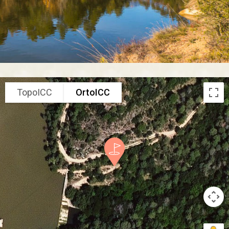
TopoICC
OrtoICC