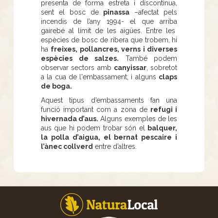
presenta de forma estreta i discontinua,
sent el bosc de
pinassa
–afectat pels
incendis de l’any 1994- el que arriba
gairebé al límit de les aigües. Entre les
espècies de bosc de ribera que trobem, hi
ha
freixes, pollancres, verns i diverses
espècies de salzes.
També podem
observar sectors amb
canyissar
, sobretot
a la cua de l'embassament, i alguns
claps
de boga.
Aquest tipus d’embassaments fan una
funció important com a zona de
refugi i
hivernada d’aus.
Alguns exemples de les
aus que hi podem trobar són el
balquer,
la polla d’aigua, el bernat pescaire i
l’ànec collverd
entre d’altres.