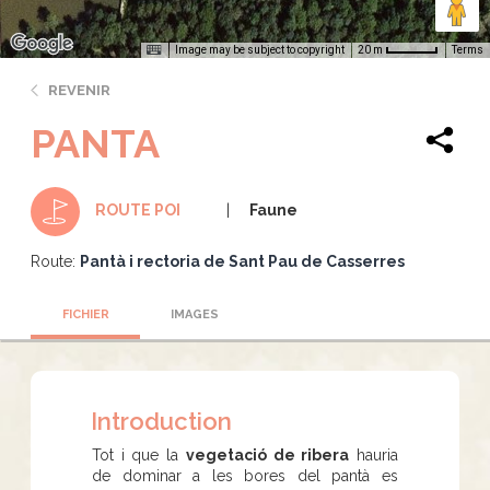
Image may be subject to copyright
Terms
20 m
REVENIR
PANTA
Faune
ROUTE POI
Route:
Pantà i rectoria de Sant Pau de Casserres
FICHIER
IMAGES
Introduction
Tot i que la
vegetació de ribera
hauria
de dominar a les bores del pantà es