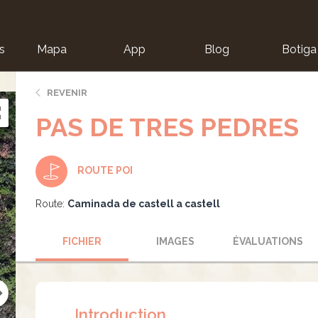
s
Mapa
App
Blog
Botiga
ion
REVENIR
PAS DE TRES PEDRES
ROUTE POI
Route:
Caminada de castell a castell
FICHIER
IMAGES
ÉVALUATIONS
Introduction