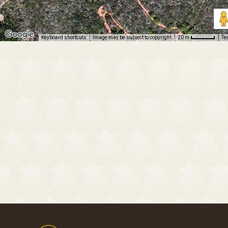
Keyboard shortcuts
Image may be subject to copyright
Te
20 m
Footer