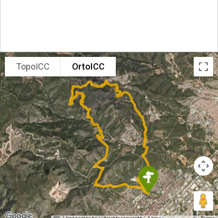
TopoICC
OrtoICC