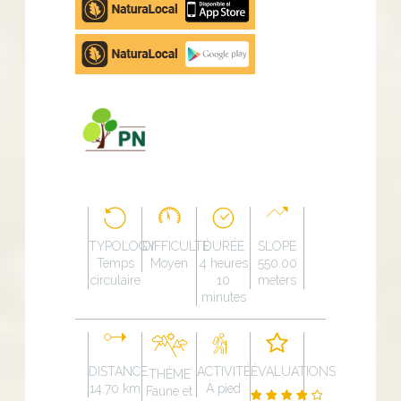
store
Google
Play
TYPOLOGY
DIFFICULTÉ
DURÉE
SLOPE
Temps
Moyen
4 heures
550.00
circulaire
10
meters
minutes
DISTANCE
ACTIVITÉ
ÉVALUATIONS
THÈME
14.70 km
À pied
Faune et