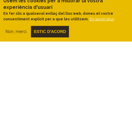
Usem les cookies per a millorar la vostra
masies que hem anat passant; a l’altra
experiència d'usuari
banda l’obaga de la serra del Perer i de
En fer clic a qualsevol enllaç del lloc web, doneu el vostre
cara amunt, el perfil més elevat del massís
En savoir plus
consentiment explícit per a que les utilitzem.
(Morella, Agulles, Desfeta i Eramprunyà). La
vegetació és arbustiva de mida gran i cal
Non, merci.
ESTIC D'ACORD
destacar la presència de ‘‘l’arboçar’’
combinat amb bruc arbori. En alguns trams
hi passarem per sota.
De les runes de Can Bassoles (masia
medieval) per una còmoda pista entre
cirerers d’arboç, per sota el cim de la
Desfeta (torre de guaita forestal), arribarem
al castell d’Eramprunyà.
Aquest entorn
de Bruguers, pels seus cingles i
formacions geològiques, per la
Capella de Bruguers (s. XI) i el castell
d’Eramprunyà, es mereixen una visita
a part.
Tot seguit, pel fons del torrent de les
Comes, de nou amagats dins un alzinar ple
d’enfiladisses (aritjols) i heures per terra,
descobrirem el "
color negre"
. Les pissarres