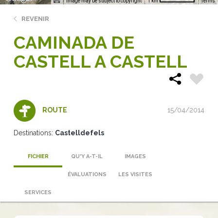
Image may be subject to copyright
Terms
1 km
REVENIR
CAMINADA DE
CASTELL A CASTELL
15/04/2014
ROUTE
Destinations:
Castelldefels
FICHIER
QU'Y A-T-IL
IMAGES
ÉVALUATIONS
LES VISITES
SERVICES