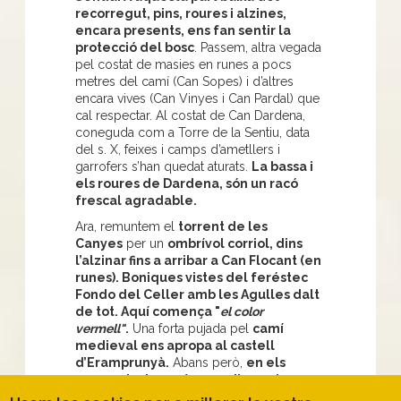
recorregut, pins, roures i alzines,
encara presents, ens fan sentir la
protecció del bosc
. Passem, altra vegada
pel costat de masies en runes a pocs
metres del camí (Can Sopes) i d’altres
encara vives (Can Vinyes i Can Pardal) que
cal respectar. Al costat de Can Dardena,
coneguda com a Torre de la Sentiu, data
del s. X, feixes i camps d’ametllers i
garrofers s’han quedat aturats.
La bassa i
els roures de Dardena, són un racó
frescal agradable.
Ara, remuntem el
torrent de les
Canyes
per un
ombrívol corriol, dins
l’alzinar fins a arribar a Can Flocant (en
runes). Boniques vistes del feréstec
Fondo del Celler amb les Agulles dalt
de tot. Aquí comença "
el color
vermell"
.
Una forta pujada pel
camí
medieval ens apropa al castell
d’Eramprunyà.
Abans però,
en els
moments de repòs, gaudirem de
fantàstiques visuals
de la vall amb les