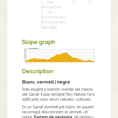
flore
Architecture
et
environnement
Aménagement
paysager
Slope graph
Description
Blanc, vermell i negre
Ruta exigent a l’extrem oriental del massís
del Garraf. Espai declarat Parc Natural l'any
1986 pels seus valors naturals i culturals.
En un Garraf dominat pel blanc, en aquest
recorregut descobrirem el vermell i el
negre.
Parlem de geologia
, de pedres i