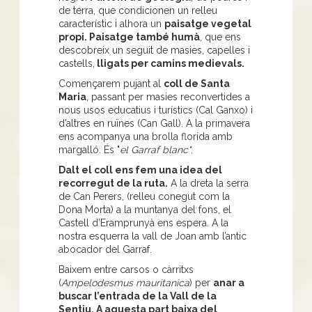
de terra, que condicionen un relleu
característic i alhora un
paisatge vegetal
propi. Paisatge també humà
, que ens
descobreix un seguit de masies, capelles i
castells,
lligats per camins medievals.
Començarem pujant al
coll de Santa
Maria
, passant per masies reconvertides a
nous usos educatius i turístics (Cal Ganxo) i
d’altres en ruïnes (Can Gall). A la primavera
ens acompanya una brolla florida amb
margalló. És "
el Garraf blanc"
.
Dalt el coll ens fem una idea del
recorregut de la ruta.
A la dreta la serra
de Can Perers, (relleu conegut com la
Dona Morta) a la muntanya del fons, el
Castell d’Eramprunyà ens espera. A la
nostra esquerra la vall de Joan amb l’antic
abocador del Garraf.
Baixem entre carsos o càrritxs
(
Ampelodesmus mauritanica
) per
anar a
buscar l’entrada de la Vall de la
Sentiu. A aquesta part baixa del