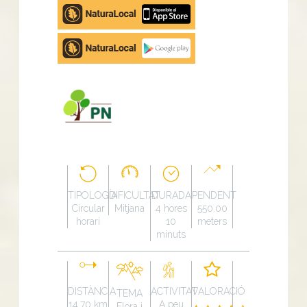
Apple
store
Google
Play
TIPOLOGÍA
DIFICULTAT
DURADA
PENDENT
Circular
Mitjana
4 hores
550.00
horari
10
meters
minuts
DISTÀNCIA
ACTIVITAT
VALORACIÓ
TEMA
14.70 km
A peu
Flora i