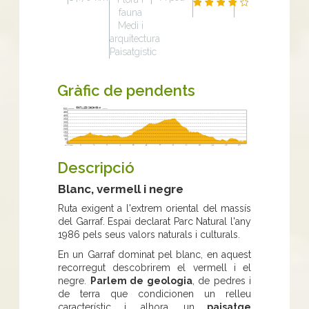
fauna
Medi i
arquitectura
Paisatgístic
Gràfic de pendents
Descripció
Blanc, vermell i negre
Ruta exigent a l'extrem oriental del massís
del Garraf. Espai declarat Parc Natural l'any
1986 pels seus valors naturals i culturals.
En un Garraf dominat pel blanc, en aquest
recorregut descobrirem el vermell i el
negre.
Parlem de geologia
, de pedres i
de terra que condicionen un relleu
característic i, alhora, un
paisatge