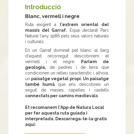
Introducció
Blanc, vermell i negre
Ruta exigent a
l'extrem oriental del
massís del Garraf.
Espai declarat Parc
Natural l'any 1986 pels seus valors naturals
i culturals.
En un Garraf dominat pel blanc, al llarg
d'aquest recorregut descobrirem el
vermell i el negre.
Parlem de
geologia,
de pedres i de terra que
condicionen un relleu característic i, alhora,
un
paisatge vegetal propi. Un paisatge
també humà
que ens descobreix un
seguit de masies, capelles i castells
connectats per camins medievals
.
Et recomanem l'App de Natura Local
per fer aquesta ruta guiada i
interpretada. Descarrega-te-la gratis
aquí: