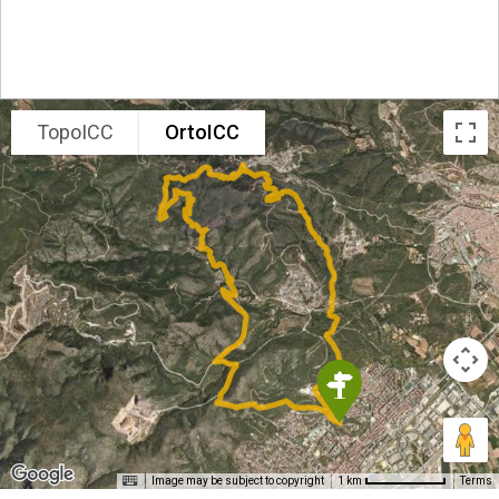
TopoICC
OrtoICC
Image may be subject to copyright
Terms
1 km