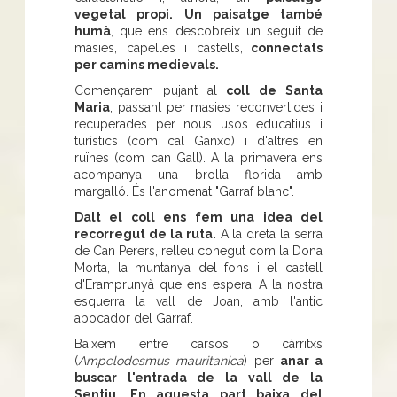
vegetal propi. Un paisatge també
humà
, que ens descobreix un seguit de
masies, capelles i castells,
connectats
per camins medievals.
Començarem pujant al
coll de Santa
Maria
, passant per masies reconvertides i
recuperades per nous usos educatius i
turístics (com cal Ganxo) i d'altres en
ruïnes (com can Gall). A la primavera ens
acompanya una brolla florida amb
margalló. És l'anomenat "Garraf blanc".
Dalt el coll ens fem una idea del
recorregut de la ruta.
A la dreta la serra
de Can Perers, relleu conegut com la Dona
Morta, la muntanya del fons i el castell
d'Eramprunyà que ens espera. A la nostra
esquerra la vall de Joan, amb l'antic
abocador del Garraf.
Baixem entre carsos o càrritxs
(
Ampelodesmus mauritanica
) per
anar a
buscar l'entrada de la vall de la
Sentiu. En aquesta part baixa del