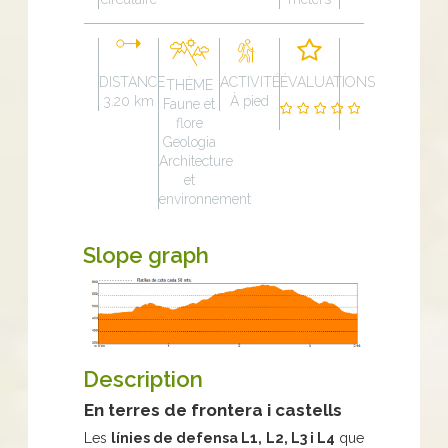
DISTANCE
ACTIVITÉ
ÉVALUATIONS
THÈME
3.20 km
À pied
Faune et
flore
Geologia
Architecture
et
environnement
Slope graph
Description
En terres de frontera i castells
Les
línies de defensa L1, L2, L3 i L4
que