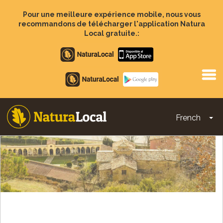
Aller
au
Pour une meilleure expérience mobile, nous vous
contenu
recommandons de télécharger l'application Natura
principal
Local gratuite.:
Apple
store
Google
Play
French
To
Main
navigation