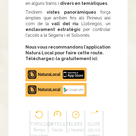
en alguns trams i
divers en temàtiques
.
Tindrem
vistes panoràmiques
força
àmplies que arriben fins als Pirineus així
com de la
vall del riu
Llobregós, un
enclavament estratègic
per controlar
l'accés a la Segarra i el Solsonès.
Nous vous recommandons l’application
Natura Local pour faire cette route.
Téléchargez-la gratuitement ici:
Apple
store
Google
Play
TYPOLOGY
DIFFICULTÉ
DURÉE
SLOPE
Temps
Facile
2 heures
150.00
circulaire
meters