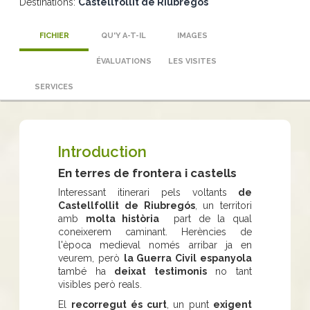
Destinations:
Castellfollit de Riubregós
FICHIER
QU'Y A-T-IL
IMAGES
ÉVALUATIONS
LES VISITES
SERVICES
Introduction
En terres de frontera i castells
Interessant itinerari pels voltants
de
Castellfollit de Riubregós
, un territori
amb
molta història
part de la qual
coneixerem caminant. Herències de
l'època medieval només arribar ja en
veurem, però
la Guerra Civil espanyola
també ha
deixat testimonis
no tant
visibles però reals.
El
recorregut és curt
, un punt
exigent