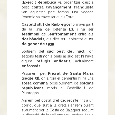
l’
Exèrcit Republicà
va organitzar d’est a
oest
contra l’avançament franquista
van aguantar poc temps una vegada
l’enemic va travessar el riu Ebre.
Castellfollit de Riubregós
formava
part
de la línia de defensa
L3
, i va ser
testimoni
de l’
enfrontament
entre els
dos bàndols
, els dies
21 i
sobretot el
22
de gener de 1939.
Sortirem del
sud oest del nucli
, on
segons testimonis orals al sud est hi havia
alguns
refugis antiaeris,
actualment
enfonsats
.
Passarem pel
Priorat de Santa Maria
(segle XI)
, on a fora el cementiri hi ha una
fossa comuna
possiblement de
soldats
republicans
morts a Castellfollit de
Riubregós.
Anirem pel costat dret del recinte fins a un
corriol que surt a la dreta i anirem pujant
suaument per la Costa de Balaguer seguint