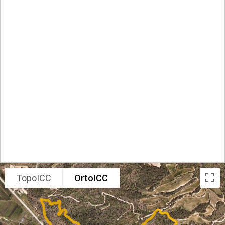
TopoICC
OrtoICC