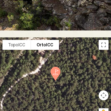
TopoICC
OrtoICC