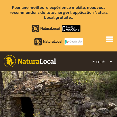
Aller
au
Pour une meilleure expérience mobile, nous vous
contenu
recommandons de télécharger l'application Natura
principal
Local gratuite.:
Apple
store
Google
Play
French
To
Main
navigation