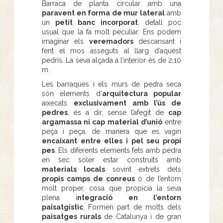
Barraca de planta circular amb una
paravent en forma de mur lateral
amb
un
petit banc incorporat
, detall poc
usual que la fa molt peculiar. Ens podem
imaginar els
veremadors
descansant i
fent el mos asseguts al llarg d’aquest
pedrís. La seva alçada a l’interior és de 2,10
m.
Les barraques i els murs de pedra seca
són elements d’
arquitectura popular
aixecats
exclusivament amb l’ús de
pedres
, és a dir, sense l’afegit de
cap
argamassa ni cap material d’unió
entre
peça i peça, de manera que es vagin
encaixant entre elles i pel seu propi
pes
. Els diferents elements fets amb pedra
en sec soler estar construïts amb
materials locals
sovint extrets dels
propis camps de conreus
o de l’entorn
molt proper, cosa que propicia la seva
plena i
ntegració en l’entorn
paisatgístic
. Formen part de molts dels
paisatges rurals
de Catalunya i de gran