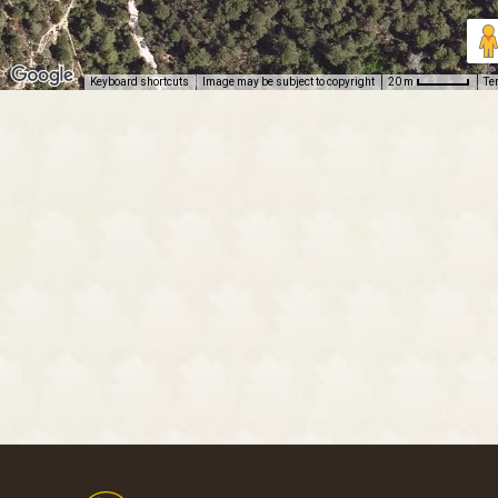
Keyboard shortcuts
Image may be subject to copyright
Te
20 m
Footer