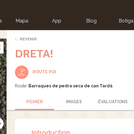
s
Mapa
App
Blog
Botiga
ion
REVENIR
DRETA!
ROUTE POI
Route:
Barraques de pedra seca de can Tardà
FICHIER
IMAGES
ÉVALUATIONS
Introduction