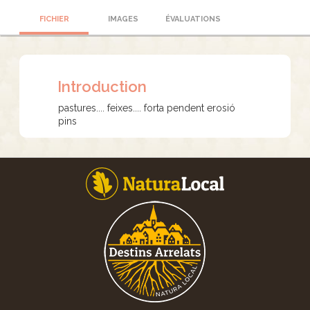
FICHIER
IMAGES
ÉVALUATIONS
Introduction
pastures.... feixes.... forta pendent erosió
pins