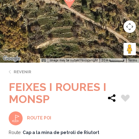
Image may be subject to copyright
Terms
20 m
REVENIR
FEIXES I ROURES I
MONSP
ROUTE POI
Route:
Cap a la mina de petroli de Riutort