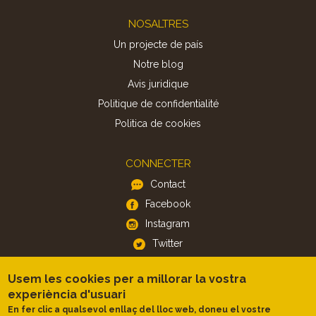
Footer
NOSALTRES
Un projecte de país
Notre blog
Avis juridique
Politique de confidentialité
Politica de cookies
CONNECTER
Contact
Facebook
Instagram
Twitter
Usem les cookies per a millorar la vostra
APP
experiència d'usuari
iOS
En fer clic a qualsevol enllaç del lloc web, doneu el vostre