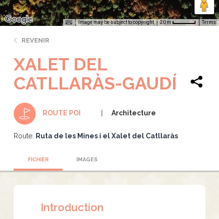
Image may be subject to copyright
Terms
20 m
REVENIR
XALET DEL
CATLLARÀS-GAUDÍ
Architecture
ROUTE POI
Route:
Ruta de les Mines i el Xalet del Catllaràs
FICHIER
IMAGES
Introduction