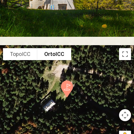
TopoICC
OrtoICC