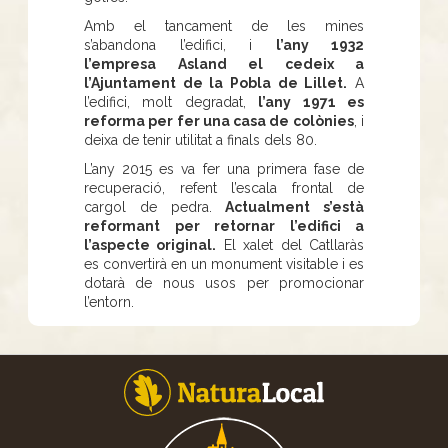
Amb el tancament de les mines
s’abandona l’edifici, i
l’any 1932
l’empresa Asland el cedeix a
l’Ajuntament de la Pobla de Lillet.
A
l’edifici, molt degradat,
l’any 1971 es
reforma per fer una casa de colònies
, i
deixa de tenir utilitat a finals dels 80.
L’any 2015 es va fer una primera fase de
recuperació, refent l’escala frontal de
cargol de pedra.
Actualment s’està
reformant per retornar l’edifici a
l’aspecte original.
El xalet del Catllaràs
es convertirà en un monument visitable i es
dotarà de nous usos per promocionar
l’entorn.