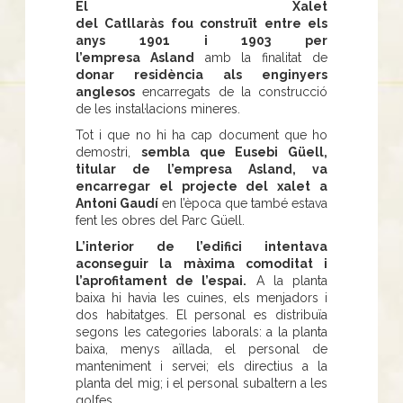
El Xalet
del Catllaràs fou construït entre els
anys 1901 i 1903 per
l’empresa Asland
amb la finalitat de
donar residència als enginyers
anglesos
encarregats de la construcció
de les instal·lacions mineres.
Tot i que no hi ha cap document que ho
demostri,
sembla que Eusebi Güell,
titular de l’empresa Asland, va
encarregar el projecte del xalet a
Antoni Gaudí
en l’època que també estava
fent les obres del Parc Güell.
L’interior de l’edifici intentava
aconseguir la màxima comoditat i
l’aprofitament de l’espai.
A la planta
baixa hi havia les cuines, els menjadors i
dos habitatges. El personal es distribuïa
segons les categories laborals: a la planta
baixa, menys aïllada, el personal de
manteniment i servei; els directius a la
planta del mig; i el personal subaltern a les
golfes.