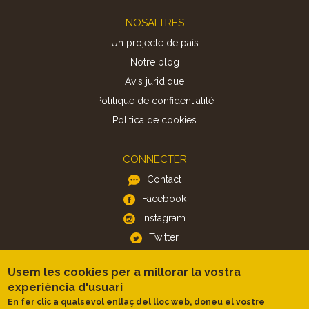
Footer
NOSALTRES
Un projecte de país
Notre blog
Avis juridique
Politique de confidentialité
Politica de cookies
CONNECTER
Contact
Facebook
Instagram
Twitter
Usem les cookies per a millorar la vostra
APP
experiència d'usuari
iOS
En fer clic a qualsevol enllaç del lloc web, doneu el vostre