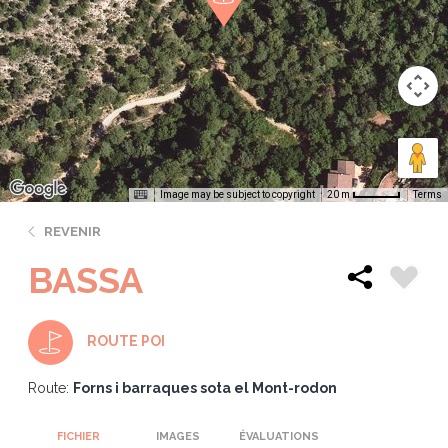
Image may be subject to copyright
Terms
20 m
REVENIR
BASSA
ROUTE POI
Route:
Forns i barraques sota el Mont-rodon
FICHIER
IMAGES
ÉVALUATIONS